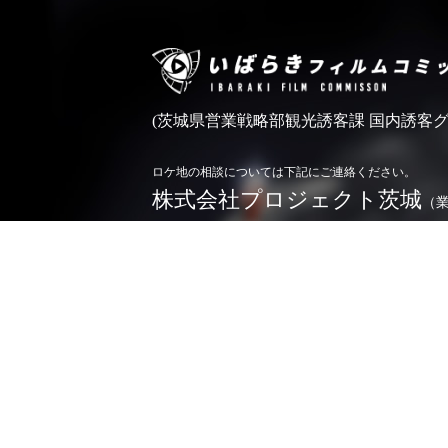
(茨城県営業戦略部観光誘客課 国内誘客グ
ロケ地の相談については下記にご連絡ください。
株式会社プロジェクト茨城
（
0296-71-5166
TEL.
お問い合わせ
※令和4年4月1日よりロケ相談業務を業務委託しており
詳しくは
こちら