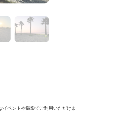
3
4
5
6
7
8
まなイベントや撮影でご利用いただけま