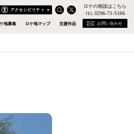
ロケの相談はこちら
Search
X
アクセシビリティ
きフィルムコミッションホームページ
0296-71-5166
TEL.
お問い合わせ
ケ地募集
ロケ地マップ
支援作品