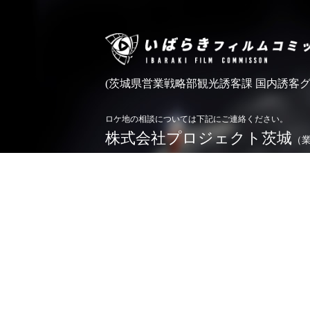
(茨城県営業戦略部観光誘客課 国内誘客グ
ロケ地の相談については下記にご連絡ください。
株式会社プロジェクト茨城
（
0296-71-5166
TEL.
お問い合わせ
※令和4年4月1日よりロケ相談業務を業務委託しており
詳しくは
こちら