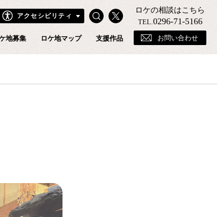
ロケの相談はこちら
Search
X
アクセシビリティ
きフィルムコミッションホームページ
0296-71-5166
TEL.
お問い合わせ
ケ地募集
ロケ地マップ
支援作品