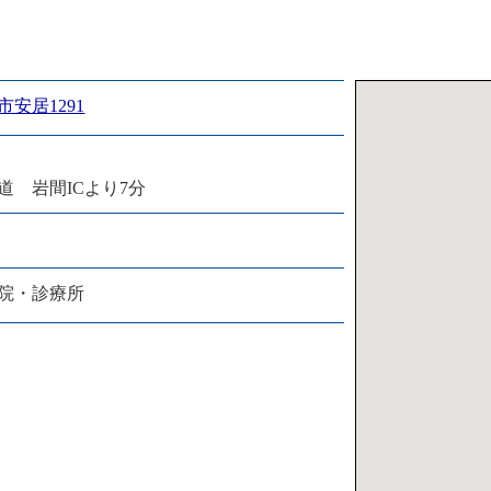
安居1291
道 岩間ICより7分
院・診療所