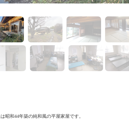
1
2
7
は昭和44年築の純和風の平屋家屋です。