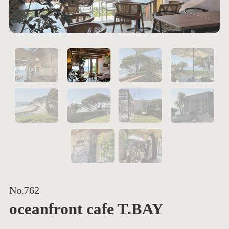
1
2
5
6
9
No.762
oceanfront cafe T.BAY