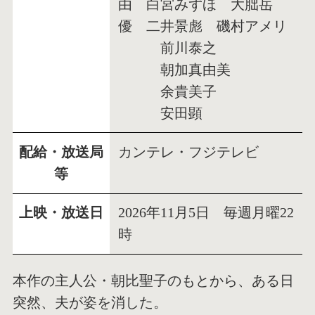
由 白宮みずほ 大朏岳
優 二井景彪 磯村アメリ
前川泰之
朝加真由美
余貴美子
安田顕
配給・放送局
カンテレ・フジテレビ
等
上映・放送日
2026年11月5日 毎週月曜22
時
本作の主人公・朝比聖子のもとから、ある日
突然、夫が姿を消した。