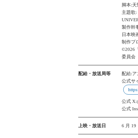
脚本:天
主題歌:
UNIVER
製作幹事:
日本映
制作プ
©20
委員会
配給・放送局等
配給:
公式サイ
https
公式 X:@
公式 Inst
上映・放送日
6 月 1