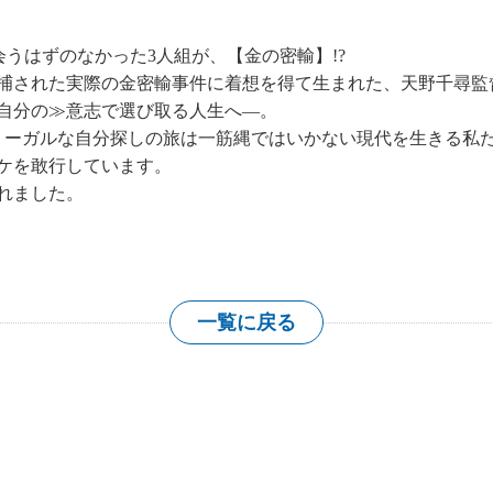
会うはずのなかった3人組が、【金の密輸】!?
逮捕された実際の金密輸事件に着想を得て生まれた、天野千尋監
自分の≫意志で選び取る人生へ―。
リーガルな自分探しの旅は一筋縄ではいかない現代を生きる私
ケを敢行しています。
れました。
一覧に戻る