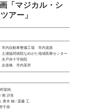
映画「マジカル・シ
・ツアー」
 市内自動車整備工場 市内道路
 土浦協同病院なめがた地域医療センター
 水戸赤十字病院
 歩道橋 市内某所
有村架純
/ 南 沙良
 青木 柚 / 斎藤 工
天野千尋