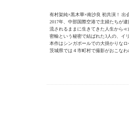
有村架純×黒木華×南沙良 初共演！ 出
2017年、中部国際空港で主婦たちが
流されるままに生きてきた人生から≪
密輸という秘密で結ばれた3人の、イ
本作はシンガポールでの大掛かりなロ
茨城県では４市町村で撮影がおこなわ