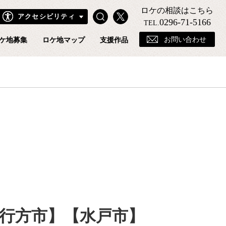
ロケの相談はこちら
Search
X
アクセシビリティ
きフィルムコミッションホームページ
0296-71-5166
TEL.
お問い合わせ
ケ地募集
ロケ地マップ
支援作品
行方市】【水戸市】