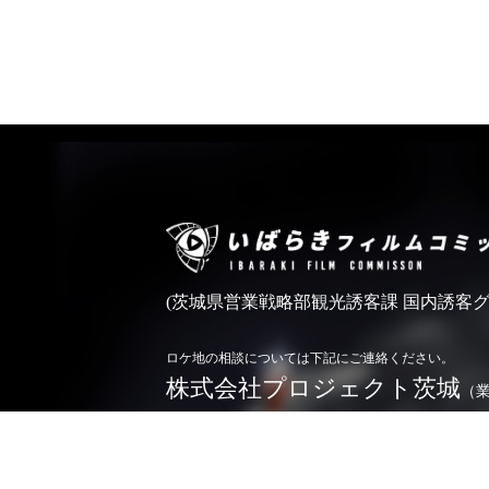
(茨城県営業戦略部観光誘客課 国内誘客グ
ロケ地の相談については下記にご連絡ください。
株式会社プロジェクト茨城
（
0296-71-5166
TEL.
お問い合わせ