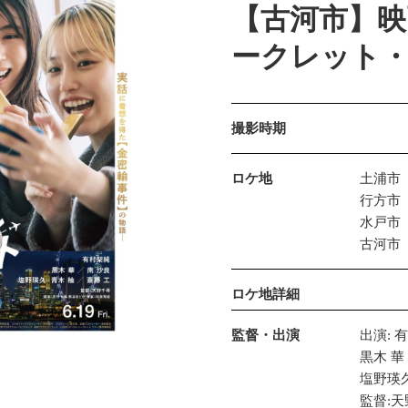
【古河市】
ークレット
撮影時期
ロケ地
土浦市
行方市
水戸市
古河市
ロケ地詳細
監督・出演
出演: 
黒木 華 
塩野瑛久
監督: