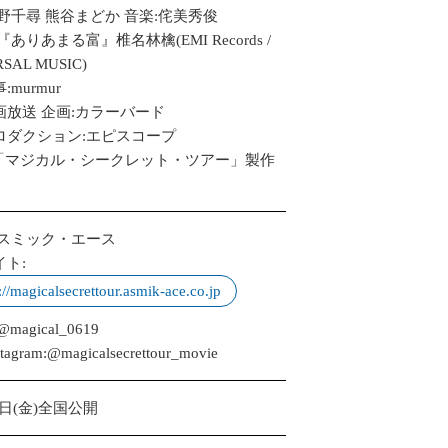
野千尋 熊谷まどか 音楽:侘美秀俊
『ありあまる富』椎名林檎(EMI Records /
SAL MUSIC)
murmur
画放送 企画:カラーバード
ロダクション:エピスコープ
26「マジカル・シークレット・ツアー」製作
アスミック・エース
ト:
://magicalsecrettour.asmik-ace.co.jp
magical_0619
agram:@magicalsecrettour_movie
9 日(金)全国公開