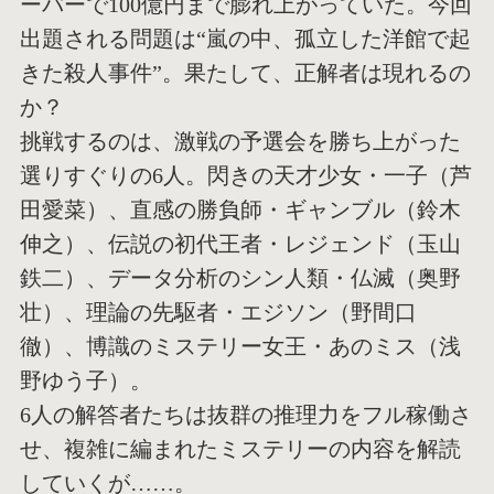
ーバーで100億円まで膨れ上がっていた。今回
出題される問題は“嵐の中、孤立した洋館で起
きた殺人事件”。果たして、正解者は現れるの
か？
挑戦するのは、激戦の予選会を勝ち上がった
選りすぐりの6人。閃きの天才少女・一子（芦
田愛菜）、直感の勝負師・ギャンブル（鈴木
伸之）、伝説の初代王者・レジェンド（玉山
鉄二）、データ分析のシン人類・仏滅（奥野
壮）、理論の先駆者・エジソン（野間口
徹）、博識のミステリー女王・あのミス（浅
野ゆう子）。
6人の解答者たちは抜群の推理力をフル稼働さ
せ、複雑に編まれたミステリーの内容を解読
していくが……。