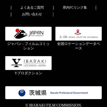
よくあるご質問
県内FCリンク集
お問い合わせ
ジャパン - フィルムコミッ
全国ロケーションデータベ
ション
ース
Yプロダクション
茨
© IBARAKI FILM COMMISSION.