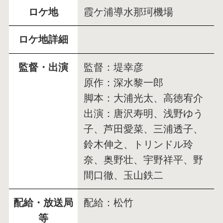
ロケ地
霞ケ浦導水那珂機場
ロケ地詳細
監督・出演
監督：堤幸彦
原作：深水黎一郎
脚本：大浦光太、高徳宥介
出演：唐沢寿明、浅野ゆう
子、芦田愛菜、三浦透子、
鈴木伸之、トリンドル玲
奈、奥野壮、宇野祥平、野
間口徹、玉山鉄二
配給・放送局
配給：松竹
等