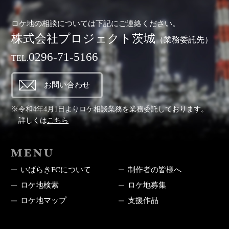
ロケ地の相談については下記にご連絡ください。
株式会社プロジェクト茨城
（業務委託先）
0296-71-5166
TEL.
お問い合わせ
※令和4年4月1日よりロケ相談業務を業務委託しております。
詳しくは
こちら
MENU
いばらきFCについて
制作者の皆様へ
ロケ地検索
ロケ地募集
ロケ地マップ
支援作品