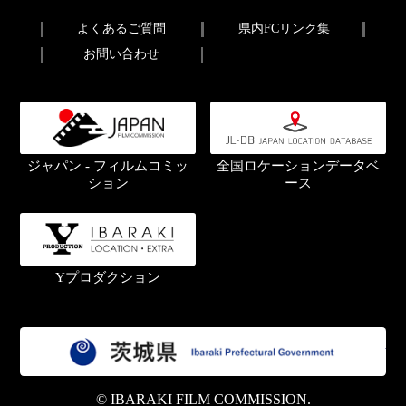
よくあるご質問
県内FCリンク集
お問い合わせ
ジャパン - フィルムコミッ
全国ロケーションデータベ
ション
ース
Yプロダクション
茨
© IBARAKI FILM COMMISSION.