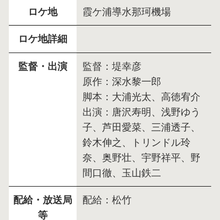
ロケ地
霞ケ浦導水那珂機場
ロケ地詳細
監督・出演
監督：堤幸彦
原作：深水黎一郎
脚本：大浦光太、高徳宥介
出演：唐沢寿明、浅野ゆう
子、芦田愛菜、三浦透子、
鈴木伸之、トリンドル玲
奈、奥野壮、宇野祥平、野
間口徹、玉山鉄二
配給・放送局
配給：松竹
等