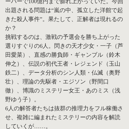
ーバーで100億円まで膨れ上がっていた。今回
出題される問題は“嵐の中、孤立した洋館で起
きた殺人事件”。果たして、正解者は現れるの
か？
挑戦するのは、激戦の予選会を勝ち上がった
選りすぐりの6人。閃きの天才少女・一子（芦
田愛菜）、直感の勝負師・ギャンブル（鈴木
伸之）、伝説の初代王者・レジェンド（玉山
鉄二）、データ分析のシン人類・仏滅（奥野
壮）、理論の先駆者・エジソン（野間口
徹）、博識のミステリー女王・あのミス（浅
野ゆう子）。
6人の解答者たちは抜群の推理力をフル稼働さ
せ、複雑に編まれたミステリーの内容を解読
していくが……。