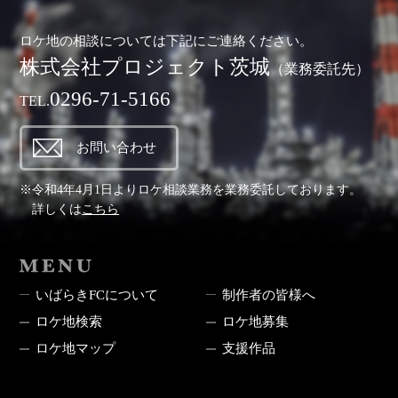
ロケ地の相談については下記にご連絡ください。
株式会社プロジェクト茨城
（業務委託先）
0296-71-5166
TEL.
お問い合わせ
※令和4年4月1日よりロケ相談業務を業務委託しております。
詳しくは
こちら
MENU
いばらきFCについて
制作者の皆様へ
ロケ地検索
ロケ地募集
ロケ地マップ
支援作品