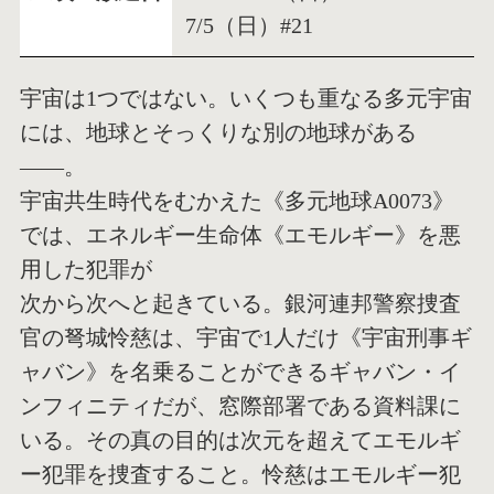
7/5（日）#21
宇宙は1つではない。いくつも重なる多元宇宙
には、地球とそっくりな別の地球がある
――。
宇宙共生時代をむかえた《多元地球A0073》
では、エネルギー生命体《エモルギー》を悪
用した犯罪が
次から次へと起きている。銀河連邦警察捜査
官の弩城怜慈は、宇宙で1人だけ《宇宙刑事ギ
ャバン》を名乗ることができるギャバン・イ
ンフィニティだが、窓際部署である資料課に
いる。その真の目的は次元を超えてエモルギ
ー犯罪を捜査すること。怜慈はエモルギー犯