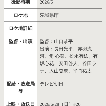
撮影時期
2026/5
ロケ地
茨城県庁
ロケ地詳細
監督・出演
監督：山口恭平
出演：長田光平、赤羽流
河、角 心菜、松永有紘、有
坂心花、安田啓人、谷田ラ
ナ、入山杏奈、平岡祐太
配給・放送局
テレビ朝日
等
上映・放送日
2026/6/28（日）#20