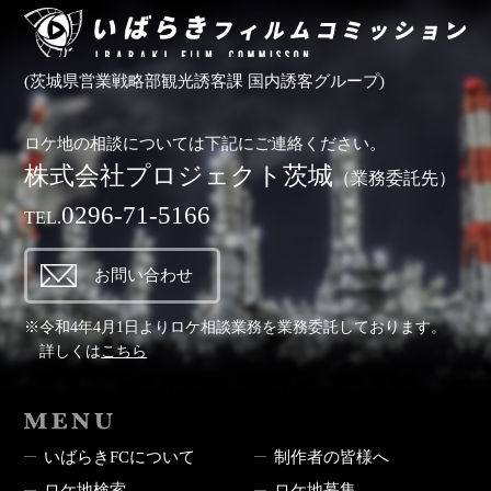
(茨城県営業戦略部観光誘客課 国内誘客グループ)
ロケ地の相談については下記にご連絡ください。
株式会社プロジェクト茨城
（業務委託先）
0296-71-5166
TEL.
お問い合わせ
※令和4年4月1日よりロケ相談業務を業務委託しております。
詳しくは
こちら
MENU
いばらきFCについて
制作者の皆様へ
ロケ地検索
ロケ地募集