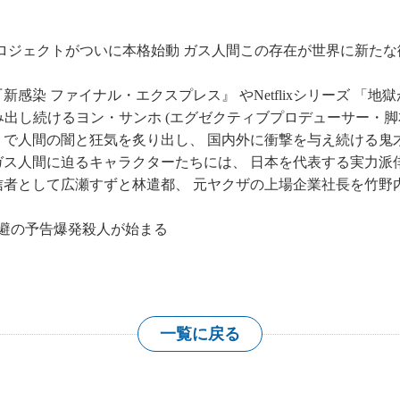
す巨大プロジェクトがついに本格始動 ガス人間この存在が世界に新た
感染 ファイナル・エクスプレス』 やNetflixシリーズ 「地
み出し続けるヨン・サンホ (エグゼクティブプロデューサー・脚本
 で人間の闇と狂気を炙り出し、 国内外に衝撃を与え続ける鬼才
ガス人間に迫るキャラクターたちには、 日本を代表する実力派
信者として広瀬すずと林遣都、 元ヤクザの上場企業社長を竹野
避の予告爆発殺人が始まる
一覧に戻る