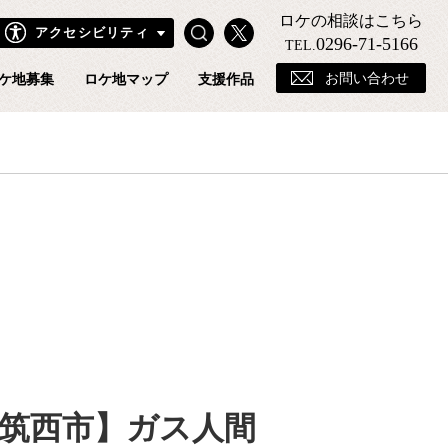
ロケの相談はこちら
Search
X
アクセシビリティ
きフィルムコミッションホームページ
0296-71-5166
TEL.
お問い合わせ
ケ地募集
ロケ地マップ
支援作品
筑西市】ガス人間