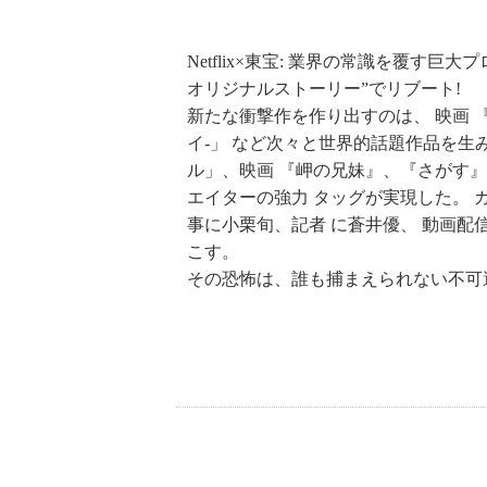
Netflix×東宝: 業界の常識を覆
オリジナルストーリー”でリブート!
新たな衝撃作を作り出すのは、 映画 『新
イ-」 など次々と世界的話題作品を生
ル」、映画 『岬の兄妹』、『さがす』
エイターの強力 タッグが実現した。 
事に小栗旬、記者 に蒼井優、 動画配
こす。
その恐怖は、誰も捕まえられない不可