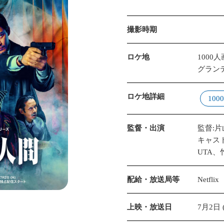
撮影時期
ロケ地
1000
グラン
ロケ地詳細
10
監督・出演
監督:
キャスト
UTA、
配給・放送局等
Netflix
上映・放送日
7月2日