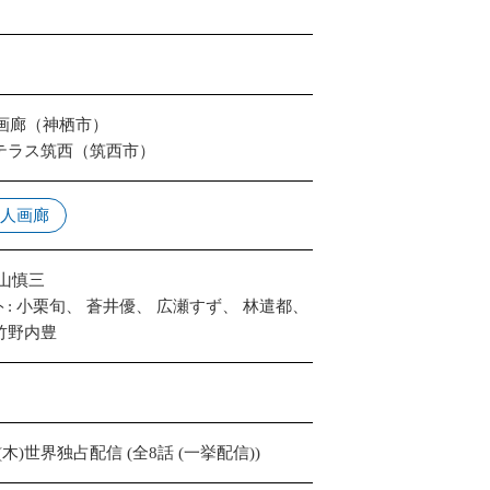
人画廊（神栖市）
テラス筑西（筑西市）
00人画廊
片山慎三
: 小栗旬、 蒼井優、 広瀬すず、 林遣都、
竹野内豊
 (木)世界独占配信 (全8話 (一挙配信))