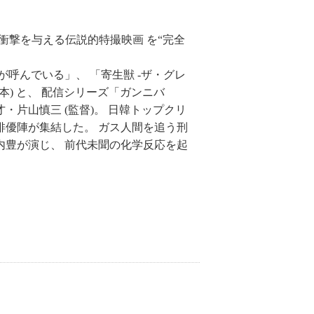
な衝撃を与える伝説的特撮映画 を“完全
獄が呼んでいる」、 「寄生獣 -ザ・グレ
) と、 配信シリーズ「ガンニバ
・片山慎三 (監督)。 日韓トップクリ
俳優陣が集結した。 ガス人間を追う刑
内豊が演じ、 前代未聞の化学反応を起