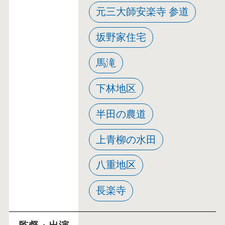
元三大師安楽寺 参道
坂野家住宅
馬滝
下林地区
半田の農道
上青柳の水田
八重地区
長楽寺