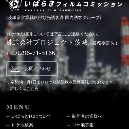
(茨城県営業戦略部観光誘客課 国内誘客グループ)
ロケ地の相談については下記にご連絡ください。
株式会社プロジェクト茨城
（業務委託先）
0296-71-5166
TEL.
お問い合わせ
※令和4年4月1日よりロケ相談業務を業務委託しております。
詳しくは
こちら
MENU
いばらきFCについて
制作者の皆様へ
ロケ地検索
ロケ地募集