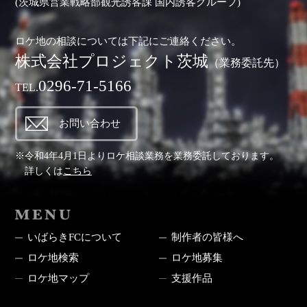
(茨城県営業戦略部観光誘客課 国内誘客グループ)
ロケ地の相談については下記にご連絡ください。
株式会社プロジェクト茨城
（業務委託先）
0296-71-5166
TEL.
お問い合わせ
※令和4年4月1日よりロケ相談業務を業務委託しております。
詳しくは
こちら
MENU
いばらきFCについて
制作者の皆様へ
ロケ地検索
ロケ地募集
ロケ地マップ
支援作品