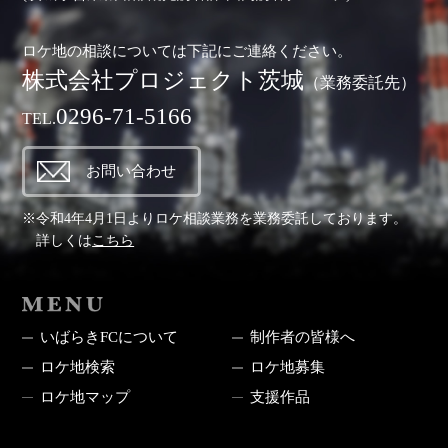
ロケ地の相談については下記にご連絡ください。
株式会社プロジェクト茨城
（業務委託先）
0296-71-5166
TEL.
お問い合わせ
※令和4年4月1日よりロケ相談業務を業務委託しております。
詳しくは
こちら
MENU
いばらきFCについて
制作者の皆様へ
ロケ地検索
ロケ地募集
ロケ地マップ
支援作品