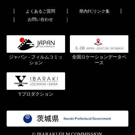
よくあるご質問
県内FCリンク集
お問い合わせ
ジャパン - フィルムコミッ
全国ロケーションデータベ
ション
ース
Yプロダクション
茨
© IBARAKI FILM COMMISSION.