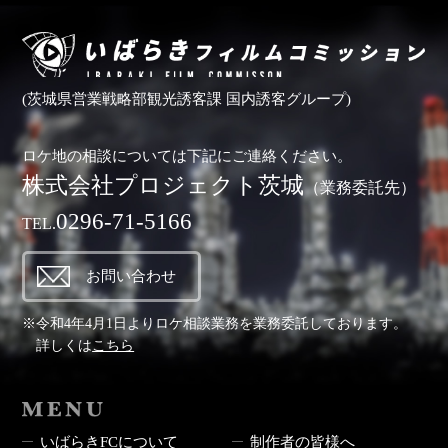
(茨城県営業戦略部観光誘客課 国内誘客グループ)
ロケ地の相談については下記にご連絡ください。
株式会社プロジェクト茨城
（業務委託先）
0296-71-5166
TEL.
お問い合わせ
※令和4年4月1日よりロケ相談業務を業務委託しております。
詳しくは
こちら
MENU
いばらきFCについて
制作者の皆様へ