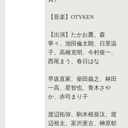
【音楽】OTYKEN
【出演】たかお鷹、森
寧々、池田倫太朗、日景温
子、高橋克明、今村俊一、
西尾まう、春日はな
早坂直家、柴田義之、林田
一高、星智也、青木さや
か、赤司まり子
渡辺拓弥、駒木根葵汰、渡
辺裕太、富沢亜古、榊原郁