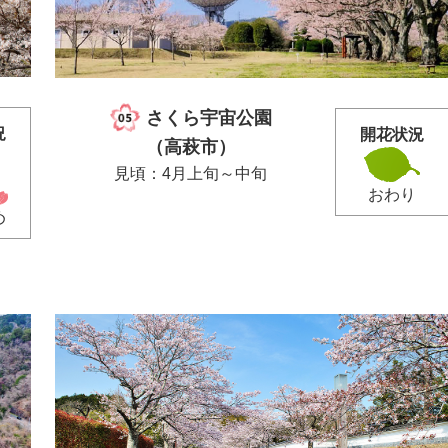
さくら宇宙公園
況
開花状況
（高萩市）
見頃：4月上旬～中旬
おわり
め