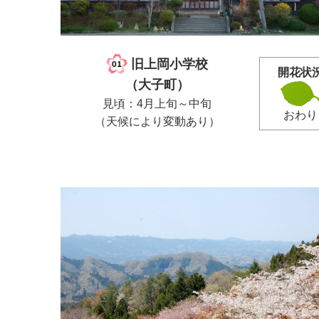
旧上岡小学校
開花状
（大子町）
見頃：4月上旬～中旬
おわり
（天候により変動あり）