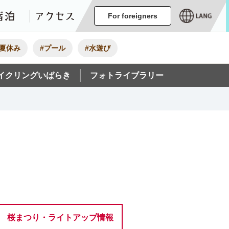
ージ
イベント
グルメ・みやげ
宿泊
アクセス
For foreigners
#夏休み
#プール
#水遊び
イクリングいばらき
フォトライブラリー
桜まつり・ライトアップ情報