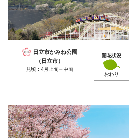
日立市かみね公園
開花状況
（日立市）
見頃：4月上旬～中旬
おわり