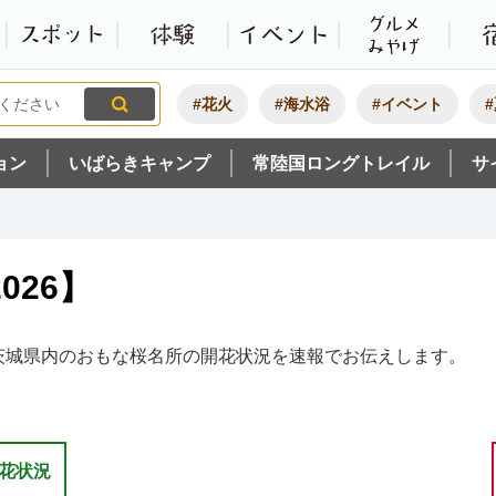
観光いばらき公式ホームペ
特集・オススメ
モデルコース
スポット
体験
#花火
#海水浴
#イベント
ョン
いばらきキャンプ
常陸国ロングトレイル
サ
026】
茨城県内のおもな桜名所の開花状況を速報でお伝えします。
開花状況