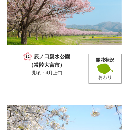
辰ノ口親水公園
開花状況
（常陸大宮市）
見頃：4月上旬
おわり