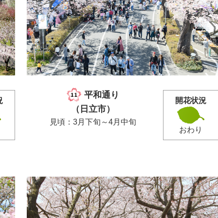
平和通り
況
開花状況
（日立市）
見頃：3月下旬～4月中旬
おわり