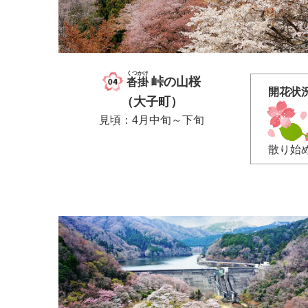
くつかけ
峠の山桜
沓掛
開花状
（大子町）
見頃：4月中旬～下旬
散り始