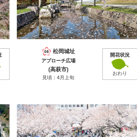
松岡城址
況
開花状況
アプローチ広場
(高萩市)
おわり
見頃：4月上旬