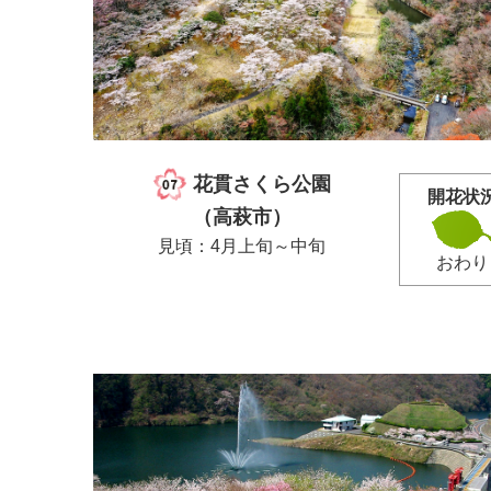
花貫さくら公園
開花状
（高萩市）
見頃：4月上旬～中旬
おわり