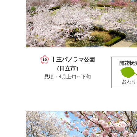
十王パノラマ公園
開花状
（日立市）
見頃：4月上旬～下旬
おわり