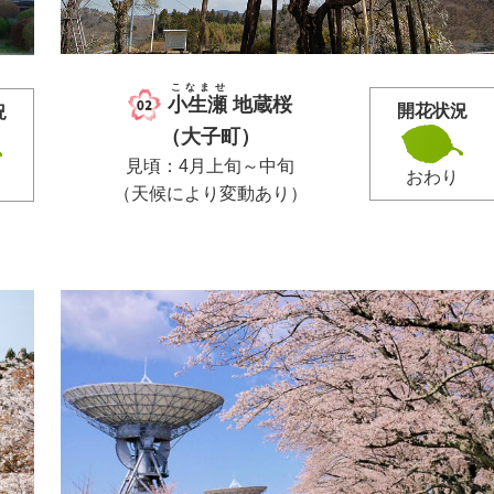
こなませ
小生瀬
地蔵桜
開花状況
況
（大子町）
見頃：4月上旬～中旬
おわり
（天候により変動あり）