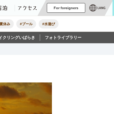
ージ
イベント
グルメ・みやげ
宿泊
アクセス
For foreigners
#夏休み
#プール
#水遊び
イクリングいばらき
フォトライブラリー