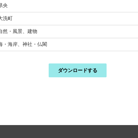
県央
大洗町
自然・風景、建物
海・海岸、神社・仏閣
ダウンロードする