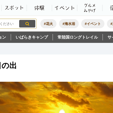
観光いばらき公式ホームペ
特集・オススメ
モデルコース
スポット
体験
#花火
#海水浴
#イベント
ョン
いばらきキャンプ
常陸国ロングトレイル
サ
日の出