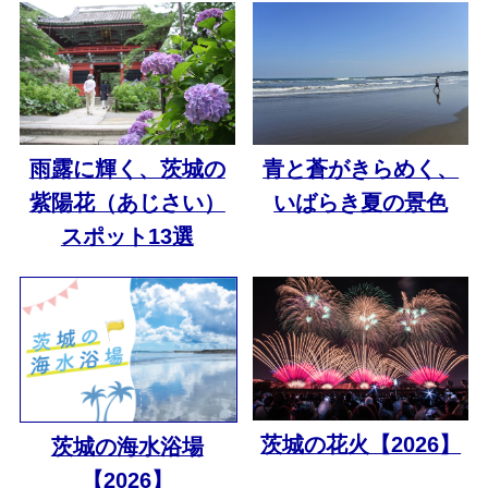
雨露に輝く、茨城の
青と蒼がきらめく、
紫陽花（あじさい）
いばらき夏の景色
スポット13選
茨城の花火【2026】
茨城の海水浴場
【2026】