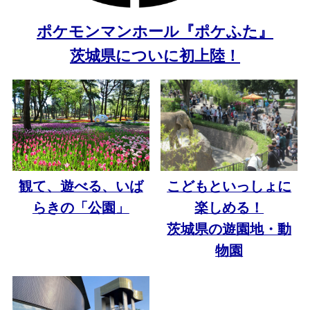
ポケモンマンホール『ポケふた』
茨城県についに初上陸！
観て、遊べる、いば
こどもといっしょに
らきの「公園」
楽しめる！
茨城県の遊園地・動
物園