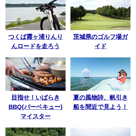
つくば霞ヶ浦りんり
茨城県のゴルフ場ガ
んロードを走ろう
イド
目指せ！いばらき
夏の風物詩、帆引き
BBQ(バーベキュー)
船を間近で見よう！
マイスター