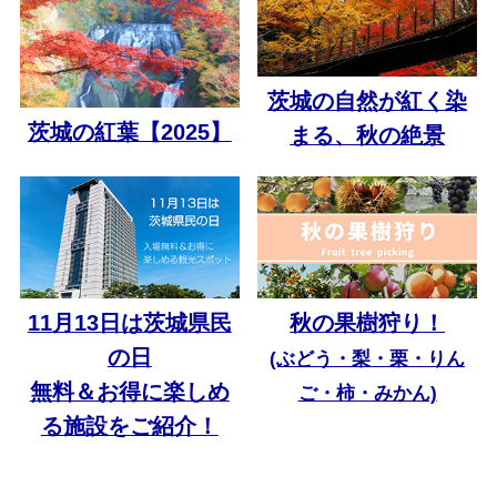
茨城の自然が紅く染
茨城の紅葉【2025】
まる、秋の絶景
11月13日は茨城県民
秋の果樹狩り！
の日
(ぶどう・梨・栗・りん
無料＆お得に楽しめ
ご・柿・みかん)
る施設をご紹介！