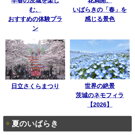
早春の茨城を楽し
花満開、
む、
いばらきの「春」を
おすすめの体験プラ
感じる景色
ン
世界の絶景
日立さくらまつり
茨城のネモフィラ
【2026】
夏のいばらき