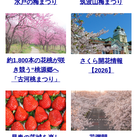
水戸の梅まつり
筑波山梅まつり
約1,800本の花桃が咲
さくら開花情報
き競う“桃源郷へ
【2026】
「古河桃まつり」