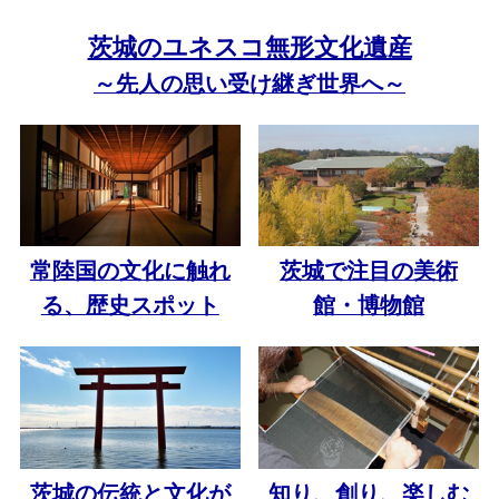
茨城のユネスコ無形文化遺産
～先人の思い受け継ぎ世界へ～
常陸国の文化に触れ
茨城で注目の美術
る、歴史スポット
館・博物館
茨城の伝統と文化が
知り、創り、楽しむ