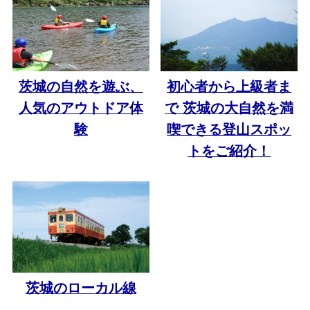
茨城の自然を遊ぶ、
初心者から上級者ま
人気のアウトドア体
で 茨城の大自然を満
験
喫できる登山スポッ
トをご紹介！
茨城のローカル線