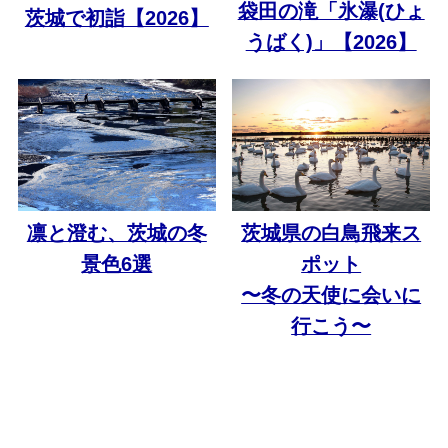
袋田の滝「氷瀑(ひょ
茨城で初詣【2026】
うばく)」【2026】
凛と澄む、茨城の冬
茨城県の白鳥飛来ス
景色6選
ポット
〜冬の天使に会いに
行こう〜