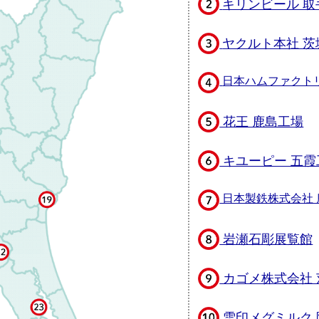
キリンビール 取
ヤクルト本社 茨
日本ハムファクト
花王 鹿島工場
キユーピー 五霞
日本製鉄株式会社 
岩瀬石彫展覧館
カゴメ株式会社 
雪印メグミルク 