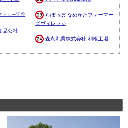
らぽっぽ なめがたファーマー
クトリー守谷
ズヴィレッジ
食品公社
森永乳業株式会社 利根工場