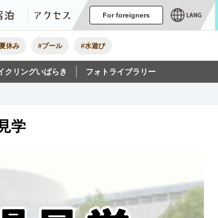
ージ
イベント
グルメ・みやげ
宿泊
アクセス
For foreigners
#夏休み
#プール
#水遊び
イクリングいばらき
フォトライブラリー
見学