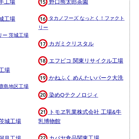
手工場
野口熊太郎茶園
城工場
タカノフーズ なっとく！ファクト
リー
リー 茨城工場
カガミクリスタル
エフピコ 関東リサイクル工場
工場
かねふく めんたいパーク大洗
鹿島地区工場
染めQテクノロジィ
トモヱ乳業株式会社 工場&牛
茨城工場
乳博物館
カバヤ食品関東工場
阿見工場