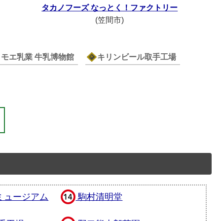
タカノフーズ なっとく！ファクトリー
(笠間市)
トモエ乳業 牛乳博物館
キリンビール取手工場
ミュージアム
駒村清明堂