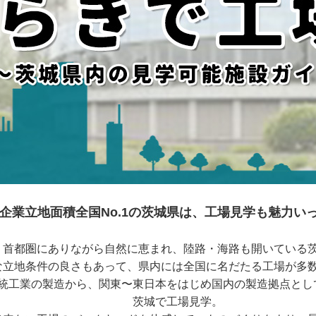
企業立地面積全国No.1の茨城県は、工場見学も魅力い
首都圏にありながら自然に恵まれ、陸路・海路も開いている
な立地条件の良さもあって、県内には全国に名だたる工場が多
統工業の製造から、関東〜東日本をはじめ国内の製造拠点とし
茨城で工場見学。