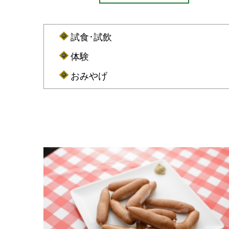
試食･試飲
体験
おみやげ