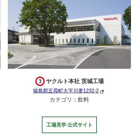
ヤクルト本社 茨城工場
猿島郡五霞町大字川妻1232-2
カテゴリ：飲料
工場見学 公式サイト