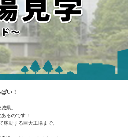
っぱい！
茨城県。
数あるのです！
て稼動する巨大工場まで。