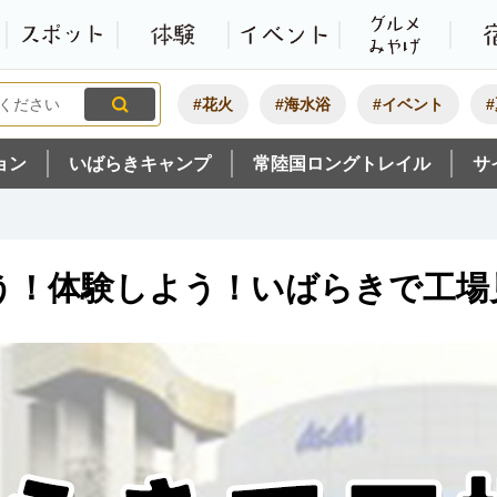
観光いばらき公式ホームペ
特集・オススメ
モデルコース
スポット
体験
#花火
#海水浴
#イベント
ョン
いばらきキャンプ
常陸国ロングトレイル
サ
う！体験しよう！いばらきで工場