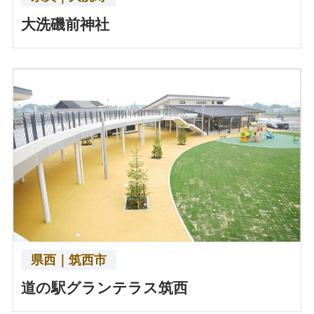
大洗磯前神社
県西｜筑西市
道の駅グランテラス筑西