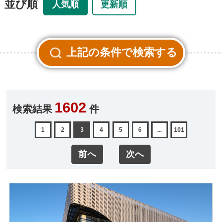
並び順
人気順
更新順
1602
検索結果
件
1
2
3
4
5
6
...
101
前へ
次へ