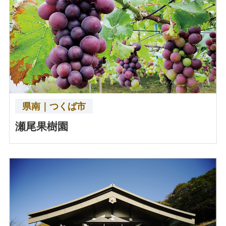
県南｜つくば市
瀬尾果樹園