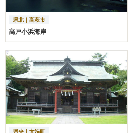
県北｜高萩市
高戸小浜海岸
県央｜大洗町