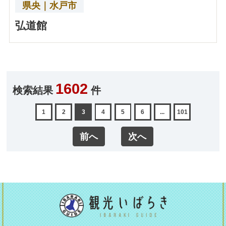
県央｜水戸市
弘道館
1602
検索結果
件
1
2
3
4
5
6
...
101
前へ
次へ