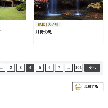
県北｜大子町
館
月待の滝
...
2
3
4
5
6
7
...
101
次へ
印刷する