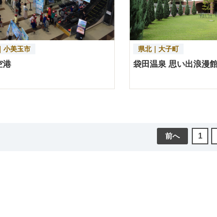
｜小美玉市
県北｜大子町
空港
袋田温泉 思い出浪漫
前へ
1