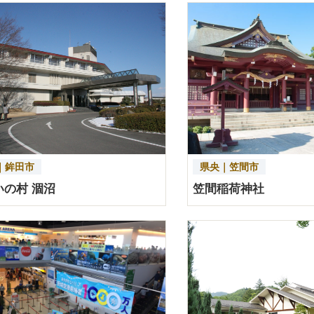
｜鉾田市
県央｜笠間市
いの村 涸沼
笠間稲荷神社