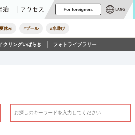
ージ
イベント
グルメ・みやげ
宿泊
アクセス
For foreigners
#夏休み
#プール
#水遊び
イクリングいばらき
フォトライブラリー