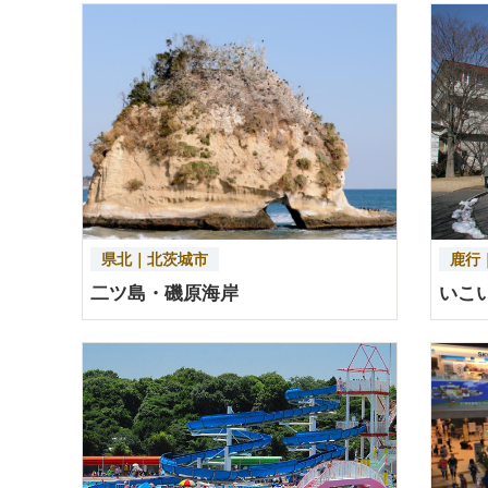
県北｜北茨城市
鹿行
二ツ島・磯原海岸
いこ