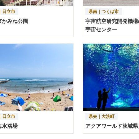
｜日立市
県南｜つくば市
市かみね公園
宇宙航空研究開発機構(J
宇宙センター
｜日立市
県央｜大洗町
海水浴場
アクアワールド茨城県