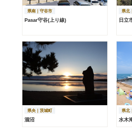
県南｜守谷市
県北
Pasar守谷(上り線)
日立
県央｜茨城町
県北
涸沼
水木