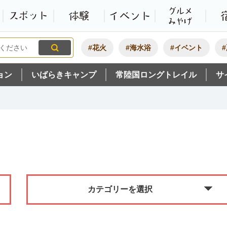
観光いばらき公式ホームペ
特集・オススメ
モデルコース
スポット
体験
#花火
#海水浴
#イベント
ョン
いばらきキャンプ
常陸国ロングトレイル
サ
カテゴリーを選択