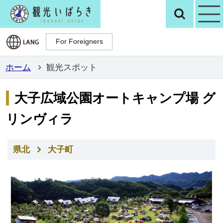
観光いばらき公
検
For Foreigners
For Foreigners
ホーム
観光スポット
大子広域公園オートキャンプ場 グ
リンヴィラ
県北
大子町