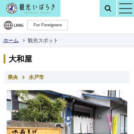
観光いばらき公
検
For Foreigners
For Foreigners
ホーム
観光スポット
大和屋
県央
水戸市