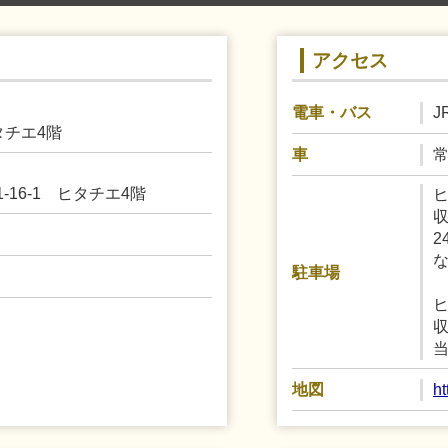
アクセス
J
電車・バス
タチエ4階
常
車
1-16-1 ヒタチエ4階
収
2
駐車場
収
当
h
地図