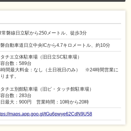
R常磐線日立駅から250メートル、徒歩3分
磐自動車道日立中央ICから4.7キロメートル、約10分
ヒタチエ立体駐車場（旧日立SC駐車場）
容台数：589台
4時間最大料金：なし（土日祝日のみ） ※24時間営業に
なります。
ヒタチエ別館駐車場（旧ピ・タッチ館駐車場）
容台数：283台
日最大：900円 営業時間：10時から20時
ttps://maps.app.goo.gl/tGu6pwye62CdN9U58