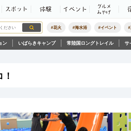
観光いばらき公式ホームペ
特集・オススメ
モデルコース
スポット
体験
#花火
#海水浴
#イベント
ョン
いばらきキャンプ
常陸国ロングトレイル
サ
コ！