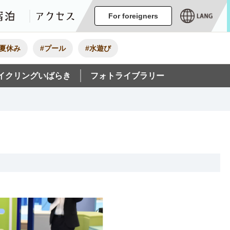
ージ
イベント
グルメ・みやげ
宿泊
アクセス
For foreigners
#夏休み
#プール
#水遊び
イクリングいばらき
フォトライブラリー