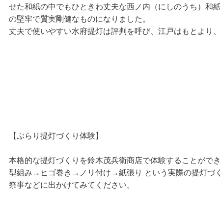
せた和紙の中でもひときわ丈夫な西ノ内（にしのうち）和
の堅牢で質実剛健なものになりました。
丈夫で使いやすい水府提灯は評判を呼び、江戸はもとより、
【ぶらり提灯づくり体験】
本格的な提灯づくりを鈴木茂兵衛商店で体験することがで
型組み→ヒゴ巻き→ノリ付け→紙張り という実際の提灯づ
祭事などに出かけてみてください。