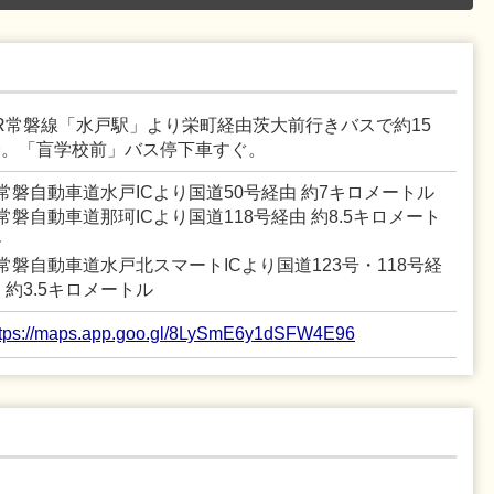
JR常磐線「水戸駅」より栄町経由茨大前行きバスで約15
分。「盲学校前」バス停下車すぐ。
常磐自動車道水戸ICより国道50号経由 約7キロメートル
常磐自動車道那珂ICより国道118号経由 約8.5キロメート
ル
常磐自動車道水戸北スマートICより国道123号・118号経
 約3.5キロメートル
ttps://maps.app.goo.gl/8LySmE6y1dSFW4E96