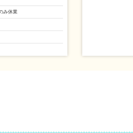
日のみ休業
。
。