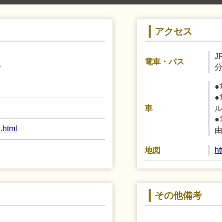
アクセス
電車・バス
号
●
●
車
●
.html
由
h
地図
その他備考