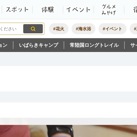
観光いばらき公式ホームペ
特集・オススメ
モデルコース
スポット
体験
#花火
#海水浴
#イベント
ョン
いばらきキャンプ
常陸国ロングトレイル
サ