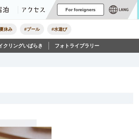
ージ
イベント
グルメ・みやげ
宿泊
アクセス
For foreigners
#夏休み
#プール
#水遊び
イクリングいばらき
フォトライブラリー