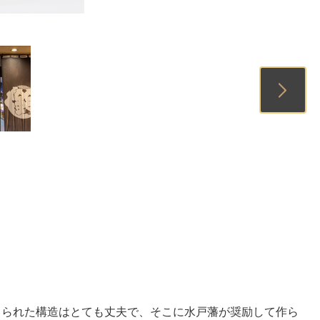
1
2
3
くられた構造はとても丈夫で、そこに水戸藩が奨励して作ら