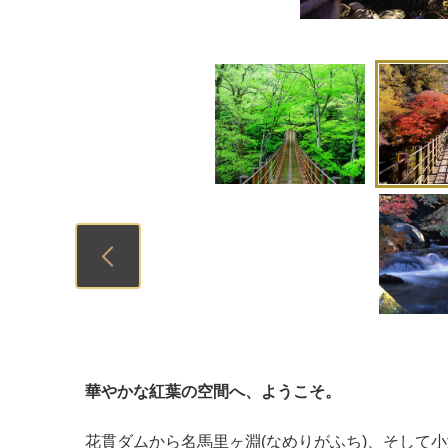
Previous
華やかな紅葉の空間へ、ようこそ。
花貫ダムから名馬里ヶ淵(なめりがふち)、そして