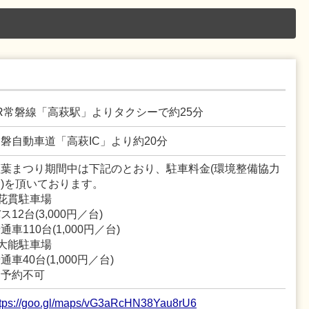
R常磐線「高萩駅」よりタクシーで約25分
磐自動車道「高萩IC」より約20分
紅葉まつり期間中は下記のとおり、駐車料金(環境整備協力
)を頂いております。
花貫駐車場
ス12台(3,000円／台)
通車110台(1,000円／台)
大能駐車場
通車40台(1,000円／台)
※予約不可
ttps://goo.gl/maps/vG3aRcHN38Yau8rU6