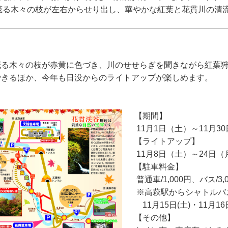
茂る木々の枝が左右からせり出し、華やかな紅葉と花貫川の清
茂る木々の枝が赤黄に色づき、川のせせらぎを聞きながら紅葉
できるほか、今年も日没からのライトアップが楽しめます。
【期間】
11月1日（土）～11月3
【ライトアップ】
11月8日（土）～24日
【駐車料金】
普通車/1,000円、バス/3,
※高萩駅からシャトルバ
11月15日(土)・11月1
【その他】