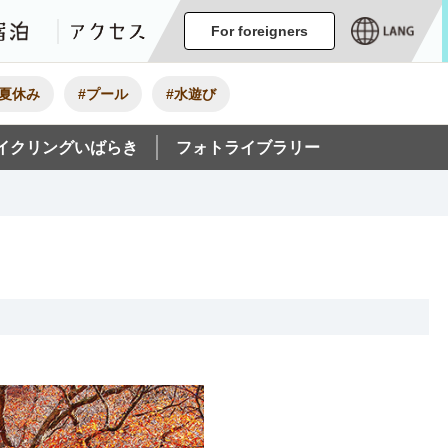
ージ
イベント
グルメ・みやげ
宿泊
アクセス
For foreigners
#夏休み
#プール
#水遊び
イクリングいばらき
フォトライブラリー