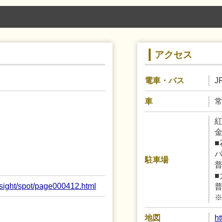
アクセス
J
電車・バス
常
車
金
■
バ
駐車場
普
■
/sight/spot/page000412.html
普
h
地図