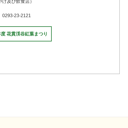
やげ及び飲食店）
3-23-2121
年度 花貫渓谷紅葉まつり