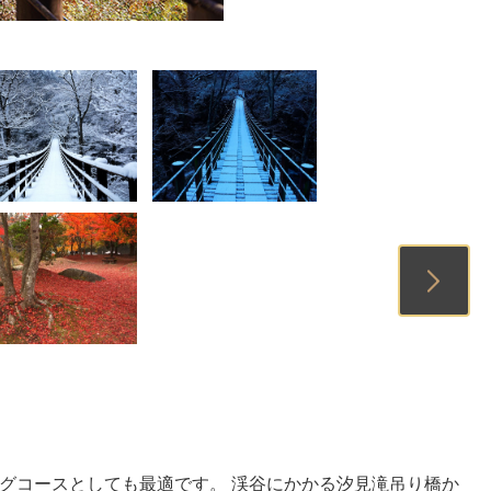
3
4
5
8
9
10
グコースとしても最適です。 渓谷にかかる汐見滝吊り橋か