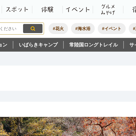
観光いばらき公式ホームペ
特集・オススメ
モデルコース
スポット
体験
#花火
#海水浴
#イベント
ョン
いばらきキャンプ
常陸国ロングトレイル
サ