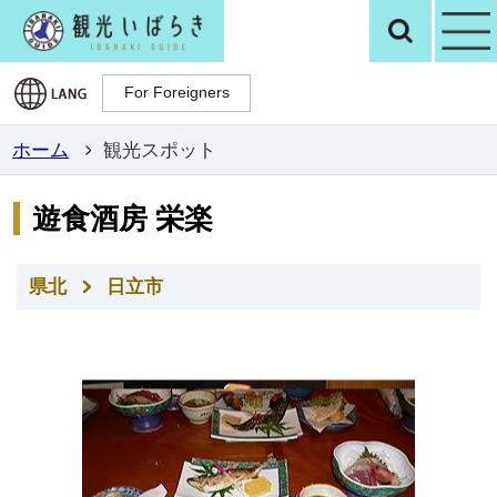
観光いばらき公
検
For Foreigners
For Foreigners
ホーム
観光スポット
遊食酒房 栄楽
県北
日立市