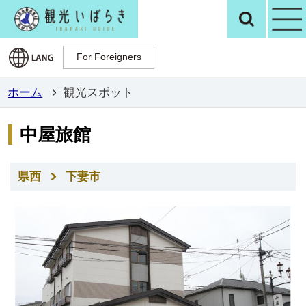
観光いばらき公
検
For Foreigners
For Foreigners
ホーム
観光スポット
中屋旅館
県西
下妻市