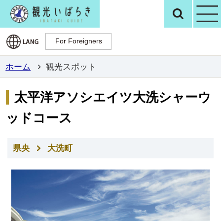
観光いばらき公
検
For Foreigners
For Foreigners
ホーム
観光スポット
太平洋アソシエイツ大洗シャーウ
ッドコース
県央
大洗町