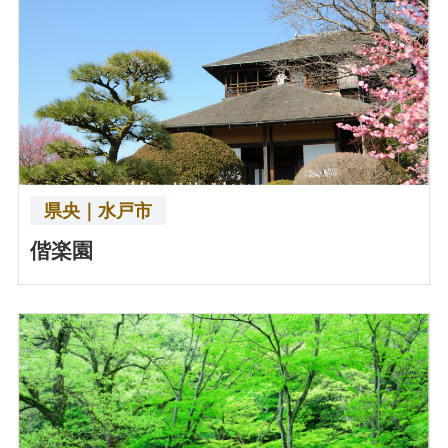
県央｜水戸市
偕楽園