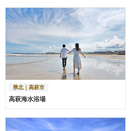
県北｜高萩市
高萩海水浴場