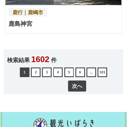
鹿行｜鹿嶋市
鹿島神宮
1602
検索結果
件
1
2
3
4
5
6
...
101
次へ