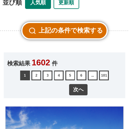
並び順
人気順
更新順
1602
検索結果
件
1
2
3
4
5
6
...
101
次へ