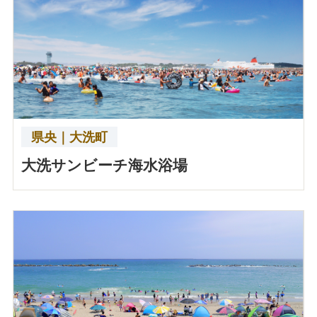
県央｜大洗町
大洗サンビーチ海水浴場