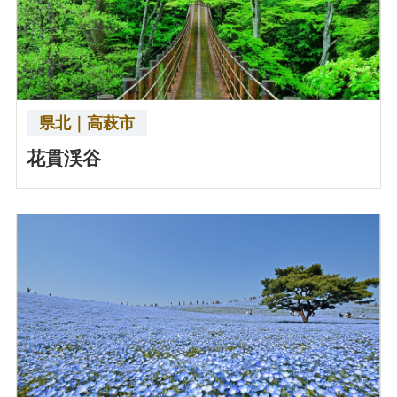
県北｜高萩市
花貫渓谷