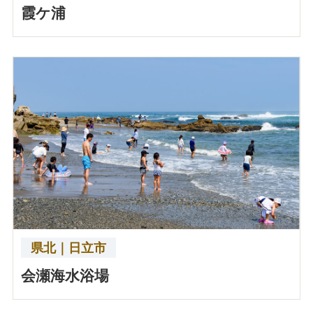
霞ケ浦
県北｜日立市
会瀬海水浴場