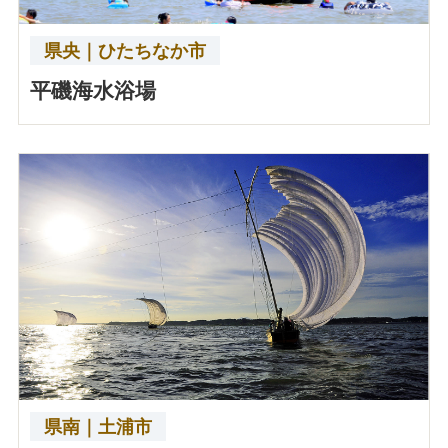
県央｜ひたちなか市
平磯海水浴場
県南｜土浦市