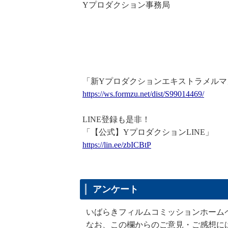
Yプロダクション事務局
「新Yプロダクションエキストラメルマ
https://ws.formzu.net/dist/S99
014469/
LINE登録も是非！
「【公式】YプロダクションLINE」
https://lin.ee/zbICBtP
アンケート
いばらきフィルムコミッションホーム
なお、この欄からのご意見・ご感想に