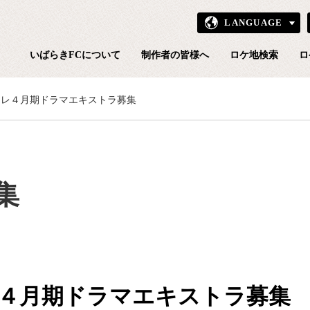
LANGUAGE
いばら
いばらきFCについて
制作者の皆様へ
ロケ地検索
ロ
テレ４月期ドラマエキストラ募集
集
４月期ドラマエキストラ募集