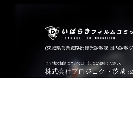
(茨城県営業戦略部観光誘客課 国内誘客グ
ロケ地の相談については下記にご連絡ください。
株式会社プロジェクト茨城
（
0296-71-5166
TEL.
お問い合わせ
※令和4年4月1日よりロケ相談業務を業務委託しており
詳しくは
こちら