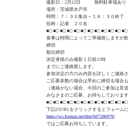
撮影日：2月22日 無料駐車場あり
場所：茨城県水戸市
時間：７：３０集合～１８：３０終了
役柄：記者 ２０名
■□ ■□ ■□ ■□ ■□ ■□ ■□ ■□ ■□ ■□ ■□ ■□
食事は時間によってご準備致しますが
締切
順次締切
決定者様のみ撮影１日前21時
までにご連絡致します。
参加決定の方のみ内容を詳しくご連絡
ご応募多数の場合は早めに締切る場合
（連絡がない場合、今回のご参加は見
みなさまのご応募、お待ちしておりま
■□ ■□ ■□ ■□ ■□ ■□ ■□ ■□ ■□ ■□ ■□ ■□
下記のURLをクリックするとフォーム
https://ws.formzu.net/dist/S87
296979/
ではご応募お待ちしています。