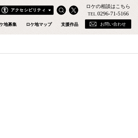
ロケの相談はこちら
Search
X
アクセシビリティ
きフィルムコミッションホームページ
0296-71-5166
TEL.
お問い合わせ
ケ地募集
ロケ地マップ
支援作品