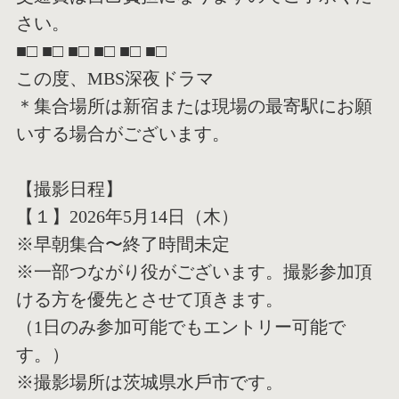
さい。
■□ ■□ ■□ ■□ ■□ ■□
この度、MBS深夜ドラマ
＊集合場所は新宿または現場の最寄駅にお願
いする場合がございま
す。
【撮影⽇程】
【１】2026年5⽉14⽇（⽊）
※早朝集合〜終了時間未定
※⼀部つながり役がございます。撮影参加頂
ける⽅を優先とさせて
頂きます。
（1⽇のみ参加可能でもエントリー可能で
す。）
※撮影場所は茨城県⽔⼾市です。