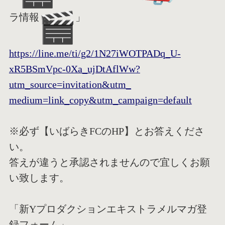
ラ情報
」
https://line.me/ti/g2/1N27iWOT
PADq_U-
xR5BSmVpc-0Xa_ujDtAflWw
?
utm_source=invitation&utm_
medium=link_copy&utm_campaign=
default
※必ず【いばらきFCのHP】とお答えくださ
い。
答えが違うと承認されませんので宜しくお願
い致します。
「新Yプロダクションエキストラメルマガ登
録フォーム」