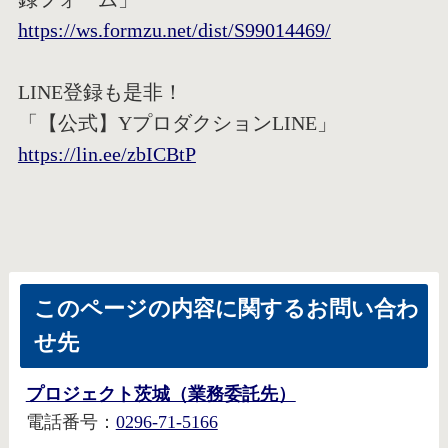
https://ws.formzu.net/dist/S99
014469/
LINE登録も是非！
「【公式】YプロダクションLINE」
https://lin.ee/zbICBtP
このページの内容に関するお問い合わ
せ先
プロジェクト茨城（業務委託先）
電話番号：
0296-71-5166