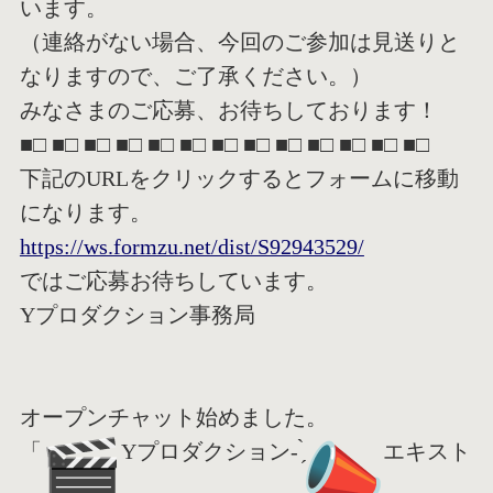
います。
（連絡がない場合、今回のご参加は見送りと
なりますので、ご了承
ください。）
みなさまのご応募、お待ちしております！
■□ ■□ ■□ ■□ ■□ ■□ ■□ ■□ ■□ ■□ ■□ ■□ ■□
下記のURLをクリックするとフォームに移動
になります。
https://ws.formzu.net/dist/S92
943529/
ではご応募お待ちしています。
Yプロダクション事務局
オープンチャット始めました。
「
Yプロダクション- ̗̀
エキスト