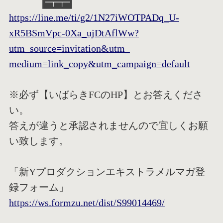
https://line.me/ti/g2/1N27iWOT
PADq_U-
xR5BSmVpc-0Xa_ujDtAflWw
?
utm_source=invitation&utm_
medium=link_copy&utm_campaign=
default
※必ず【いばらきFCのHP】とお答えくださ
い。
答えが違うと承認されませんので宜しくお願
い致します。
「新Yプロダクションエキストラメルマガ登
録フォーム」
https://ws.formzu.net/dist/S99
014469/