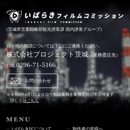
(茨城県営業戦略部観光誘客課 国内誘客グループ)
ロケ地の相談については下記にご連絡ください。
株式会社プロジェクト茨城
（業務委託先）
0296-71-5166
TEL.
お問い合わせ
※令和4年4月1日よりロケ相談業務を業務委託しております。
詳しくは
こちら
MENU
いばらきFCについて
制作者の皆様へ