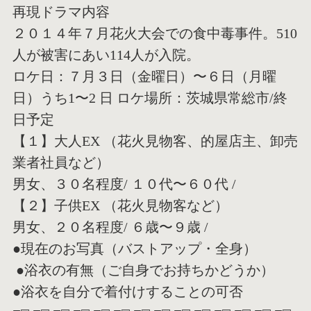
再現ドラマ内容
２０１４年７月花火大会での食中毒事件。510
人が被害にあい1
14人が入院。
ロケ日：７月３日（金曜日）〜６日（月曜
日）うち1〜2 日 ロケ場所：茨城県常総市/終
日予定
【１】大人EX （花火見物客、的屋店主、卸売
業者社員など）
男女、３０名程度/ １０代〜６０代 /
【２】子供EX （花火見物客など）
男女、２０名程度/ ６歳〜９歳 /
●現在のお写真（バストアップ・全身）
●浴衣の有無（ご自身でお持ちかどうか）
●浴衣を自分で着付けすることの可否