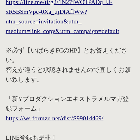
https://line.me/ti/g2/1N27iWOT
PADq_U-
xR5BSmVpc-0Xa_ujDtAflWw
?
utm_source=invitation&utm_
medium=link_copy&utm_campaign=
default
※必ず【いばらきFCのHP】とお答えくださ
い。
答えが違うと承認されませんので宜しくお願
い致します。
「新Yプロダクションエキストラメルマガ登
録フォーム」
https://ws.formzu.net/dist/S99
014469/
LINE登録も是非！