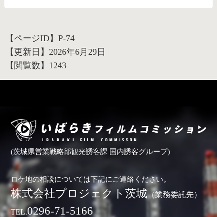
【ページID】
P-74
【更新日】
2026年6月29日
【閲覧数】
1243
(茨城県営業戦略部観光誘客課 国内誘客グループ)
ロケ地の相談については下記にご連絡ください。
株式会社プロジェクト茨城
（業務委託先）
0296-71-5166
TEL.