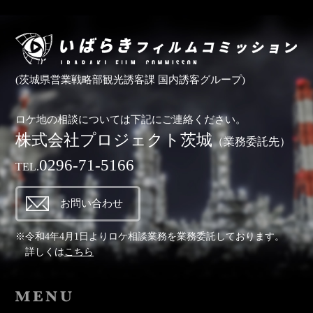
(茨城県営業戦略部観光誘客課 国内誘客グループ)
ロケ地の相談については下記にご連絡ください。
株式会社プロジェクト茨城
（業務委託先）
0296-71-5166
TEL.
お問い合わせ
※令和4年4月1日よりロケ相談業務を業務委託しております。
詳しくは
こちら
MENU