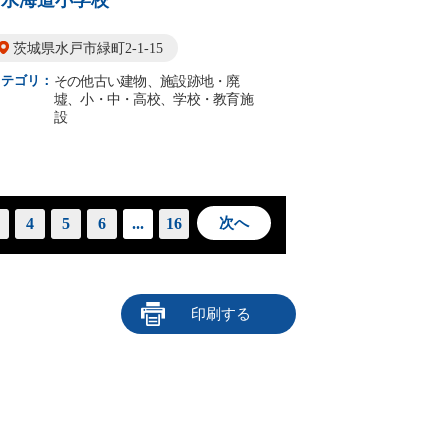
旧水海道小学校
茨城県水戸市緑町2-1-15
カテゴリ：
その他古い建物、施設跡地・廃
墟、小・中・高校、学校・教育施
設
4
5
6
...
16
次へ
印刷する