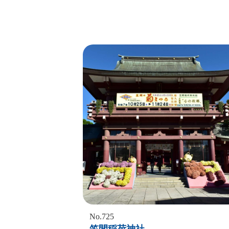
No.725