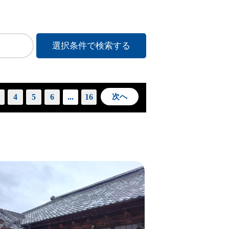
。
4
5
6
...
16
次へ
詳細はこちら