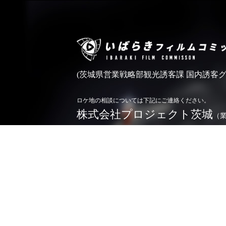
(茨城県営業戦略部観光誘客課 国内誘客グ
ロケ地の相談については下記にご連絡ください。
株式会社プロジェクト茨城
（
0296-71-5166
TEL.
お問い合わせ
※令和4年4月1日よりロケ相談業務を業務委託しており
詳しくは
こちら