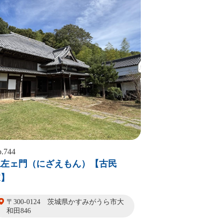
.744
仁左ェ門（にざえもん）【古民
家】
〒300-0124 茨城県かすみがうら市大
和田846