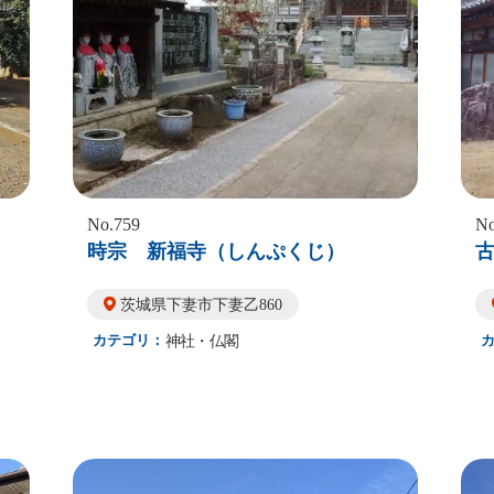
No.759
No
時宗 新福寺（しんぷくじ）
茨城県下妻市下妻乙860
カテゴリ：
神社・仏閣