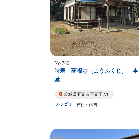
No.760
時宗 高福寺（こうふくじ） 本
堂
茨城県下妻市下妻丁276
カテゴリ：
神社・仏閣