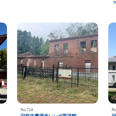
No.724
No