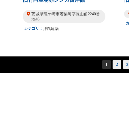
旧竹内農場赤レンガ西洋館
茨城県龍ケ崎市若柴町字長山前2240番
地46
カテゴリ：
洋風建築
1
2
3