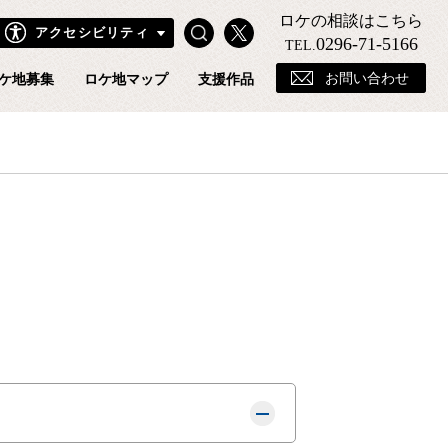
ロケの相談はこちら
Search
X
アクセシビリティ
きフィルムコミッションホームページ
0296-71-5166
TEL.
お問い合わせ
ケ地募集
ロケ地マップ
支援作品