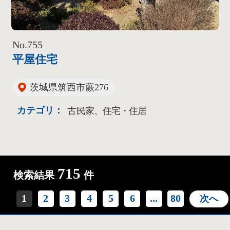
No.755
平屋住宅
茨城県筑西市蕨276
カテゴリ：
古民家、住宅・住居
715
検索結果
件
1
2
3
4
5
6
...
80
次へ