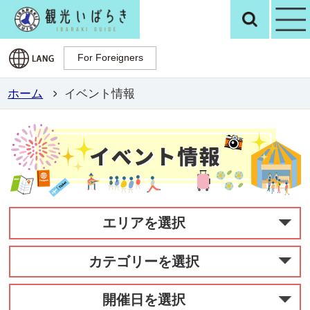
観光いばらき公
検
For Foreigners
For Foreigners
ホーム
イベント情報
エリアを選択
カテゴリーを選択
開催日を選択