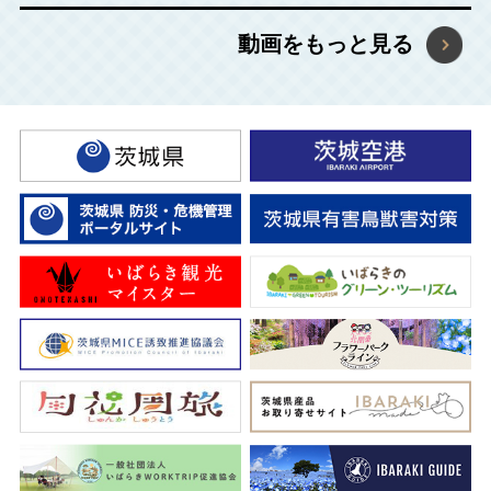
2026年6月18日
動画をもっと見る
茨城県パスポート型パンフレット制作業務委託に
係る企画提案プロポーザル実施のお知らせ
2026年4月22日
【5月2日～4日】ひたちなかの観光施設を結ぶ3
日間限定のシャトルバスを運行します
2026年3月27日
茨城のさくら開花情報・イベント情報を更新しま
した！まだつぼみが多いですが、 ちらほらと咲
き始めています。
2026年2月25日
「令和８年度観光いばらきホームページ保守管理