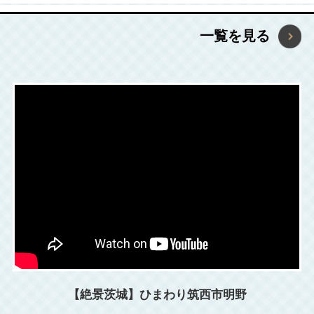
2026年7月10日
一覧を見る
青い空、どこまでも続く砂浜！2026年・茨城の
海水浴場情報を公開！
2026年7月10日
新しい避暑地！？「関東随一の涼しいまち」茨城
県北茨城市・高萩市で酷暑を乗り切ろう！
2026年7月8日
7月10日は納豆の日～世界に誇る茨城の納豆～
【2026】
2026年6月24日
「動画で見るいばらき」に「JR東日本サイクル
【絶景茨城】ひまわり筑西市明野
トレイン」を追加いたしました！