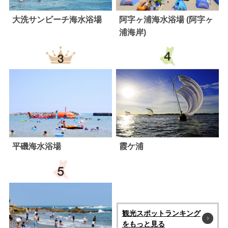
大洗サンビーチ海水浴場
阿字ヶ浦海水浴場 (阿字ヶ
浦海岸)
平磯海水浴場
霞ケ浦
観光スポットランキング
をもっと見る