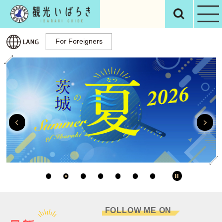
観光いばらき公
検
For Foreigners
For Foreigners
Previous
停止
FOLLOW ME ON