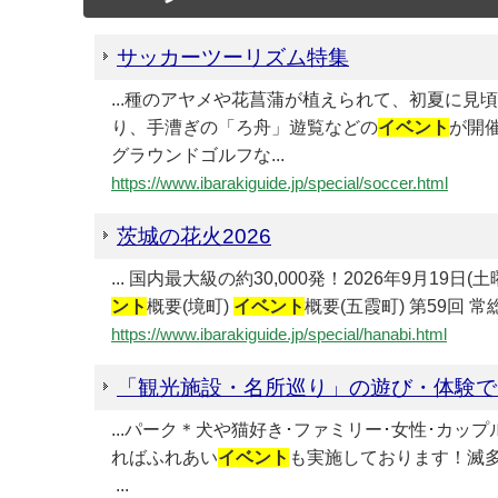
サッカーツーリズム特集
...種のアヤメや花菖蒲が植えられて、初夏に
り、手漕ぎの「ろ舟」遊覧などの
イベント
が開催
グラウンドゴルフな...
https://www.ibarakiguide.jp/special/soccer.html
茨城の花火2026
... 国内最大級の約30,000発！2026年9月
ント
概要(境町)
イベント
概要(五霞町) 第59回 常
https://www.ibarakiguide.jp/special/hanabi.html
「観光施設・名所巡り」の遊び・体験で
...パーク＊犬や猫好き･ファミリー･女性･カ
ればふれあい
イベント
も実施しております！滅多に
...