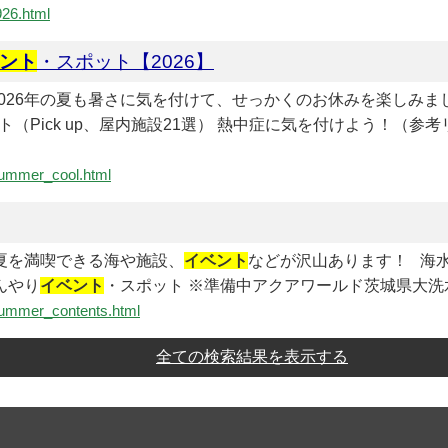
926.html
ント
・スポット【2026】
。2026年の夏も暑さに気を付けて、せっかくのお休みを楽しみ
ト（Pick up、屋内施設21選） 熱中症に気を付けよう！（参
/summer_cool.html
には夏を満喫できる海や施設、
イベント
などが沢山あります！ 海水
んやり
イベント
・スポット ※準備中アクアワールド茨城県大洗水
/summer_contents.html