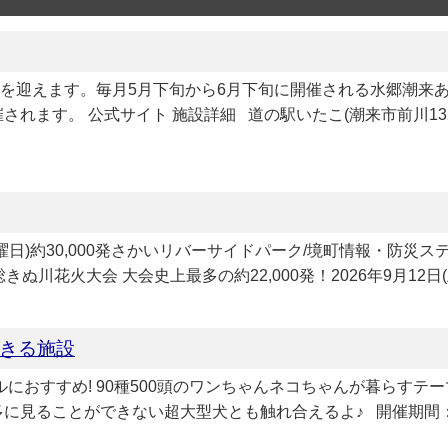
見頃を迎えます。毎月5月下旬から6月下旬に開催される水郷潮
されます。 公式サイト 施設詳細 道の駅いたこ(潮来市前川132
19日(土曜日)約30,000発さかいリバーサイドパーク/境町情報・
総きぬ川花火大会 大会史上最多の約22,000発！2026年9月12日(
きる施設
ップルにおすすめ! 90種500頭のワンちゃんネコちゃんが暮ら
見ることができない超大型犬とも触れ合えるよ♪ 開催期間：202