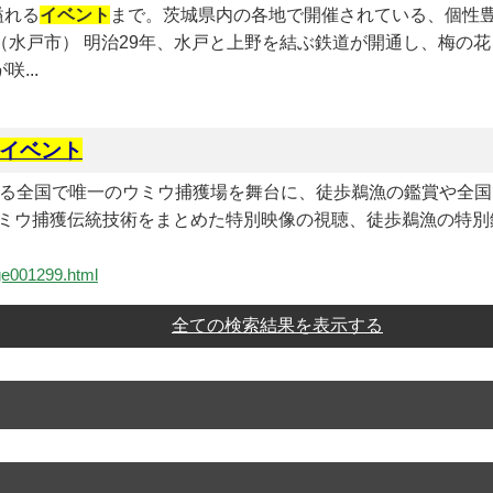
溢れる
イベント
まで。茨城県内の各地で開催されている、個性
（水戸市） 明治29年、水戸と上野を結ぶ鉄道が開通し、梅の
...
イベント
飼漁を支える全国で唯一のウミウ捕獲場を舞台に、徒歩鵜漁の鑑賞
ミウ捕獲伝統技術をまとめた特別映像の視聴、徒歩鵜漁の特別鑑
age001299.html