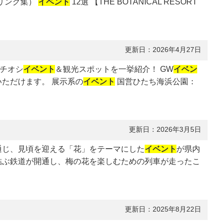
考リンク集）
イベント
12選 【THE BOTANICAL RESORT
更新日：2026年4月27日
チオシ
イベント
＆観光スポットを一挙紹介！ GW
イベン
ただけます。 展示系の
イベント
国営ひたち海浜公園：
更新日：2026年3月5日
を通じ、見頃を迎える「花」をテーマにした
イベント
が県内
を結ぶ鉄道が開通し、梅の花を楽しむための列車が走ったこ
更新日：2025年8月22日