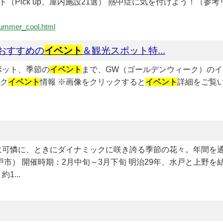
ト（Pick up、屋内施設21選） 熱中症に気を付けよう！（参
/summer_cool.html
おすすめの
イベント
＆観光スポット特...
ポット、季節の
イベント
まで、GW（ゴールデンウィーク）のイ
ーク
イベント
情報 ※画像をクリックすると
イベント
詳細をご覧い
ときに可憐に、ときにダイナミックに咲き誇る季節の花々。年間
戸市） 開催時期：2月中旬～3月下旬 明治29年、水戸と上野
...