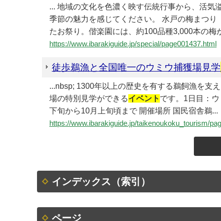
... 地域の文化を色濃く映す伝統行事から、活気
季節の魅力を感じてください。 水戸の梅まつり
たお祭り。偕楽園には、約100品種3,000本の梅が咲
https://www.ibarakiguide.jp/special/page001437.html
徒歩鵜漁と全国唯一のウミウ捕獲場見学
...nbsp; 1300年以上の歴史を有する鵜
場の特別見学ができる
イベント
です。1日目：ウ
下旬から10月上旬頃まで 開催場所 国民宿舎鵜...
https://www.ibarakiguide.jp/taikenoukoku_tourism/p
インデックス（索引）
ページ