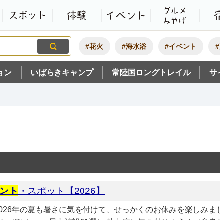
観光いばらき公式ホームペ
特集・オススメ
モデルコース
スポット
体験
#花火
#海水浴
#イベント
ョン
いばらきキャンプ
常陸国ロングトレイル
サ
ント
・スポット【2026】
。2026年の夏も暑さに気を付けて、せっかくのお休みを楽しみ