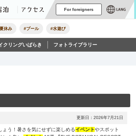
ージ
イベント
グルメ・みやげ
宿泊
アクセス
For foreigners
#夏休み
#プール
#水遊び
イクリングいばらき
フォトライブラリー
更新日：2026年7月21日
ましょう！暑さを気にせずに楽しめる
イベント
やスポット