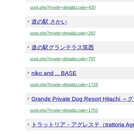
spot.php?mode=detail&code=420
道の駅 さかい
spot.php?mode=detail&code=282
道の駅グランテラス筑西
spot.php?mode=detail&code=797
niko and ... BASE
spot.php?mode=detail&code=1728
Grande Private Dog Resort H
spot.php?mode=detail&code=1703
トラットリア・アグレステ（trattoria Agr