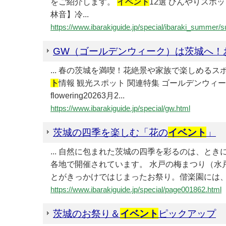
をご紹介します。
イベント
12選 ひんやりスポッ
林音】冷...
https://www.ibarakiguide.jp/special/ibaraki_summer
GW（ゴールデンウィーク）は茨城へ！
... 春の茨城を満喫！花絶景や家族で楽しめるス
ト
情報 観光スポット 関連特集 ゴールデンウィ
flowering20263月2...
https://www.ibarakiguide.jp/special/gw.html
茨城の四季を楽しむ「花の
イベント
」
... 自然に包まれた茨城の四季を彩るのは、
各地で開催されています。 水戸の梅まつり（水
とがきっかけではじまったお祭り。偕楽園には、約1
https://www.ibarakiguide.jp/special/page001862.html
茨城のお祭り＆
イベント
ピックアップ