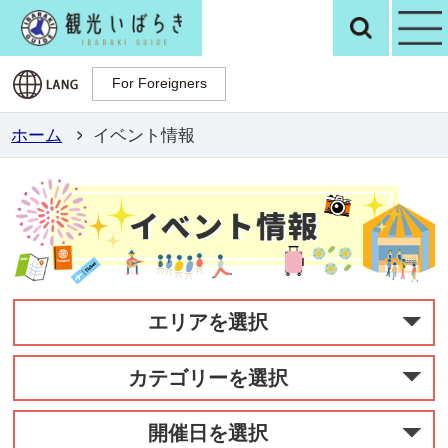
観光いばらき公
検
For Foreigners
For Foreigners
ホーム
イベント情報
エリアを選択
カテゴリーを選択
開催日を選択