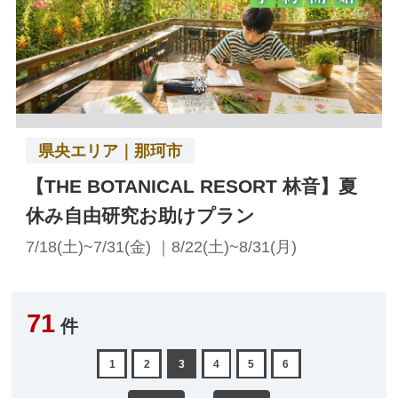
県央エリア｜那珂市
【THE BOTANICAL RESORT 林音】夏
休み自由研究お助けプラン
7/18(土)~7/31(金) ｜8/22(土)~8/31(月)
71
件
1
2
3
4
5
6