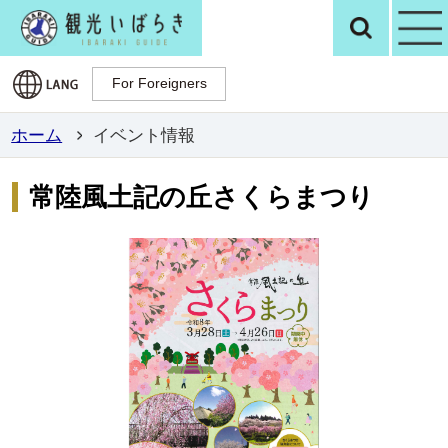
観光いばらき公
検
For Foreigners
For Foreigners
ホーム
イベント情報
常陸風土記の丘さくらまつり