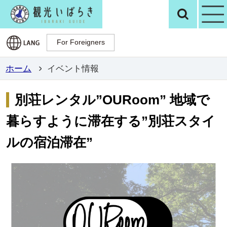
観光いばらき公
検
For Foreigners
For Foreigners
ホーム
イベント情報
別荘レンタル”OURoom” 地域で
暮らすように滞在する”別荘スタイ
ルの宿泊滞在”