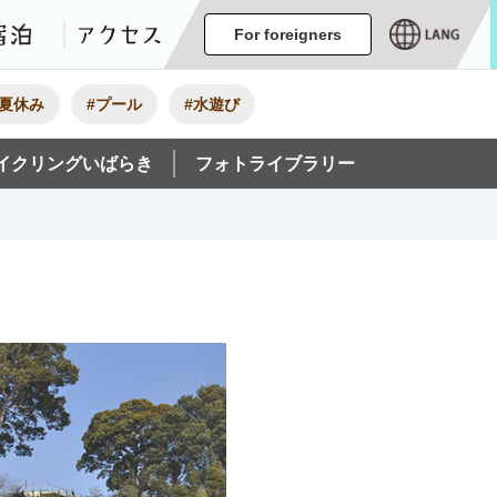
ージ
イベント
グルメ・みやげ
宿泊
アクセス
For foreigners
#夏休み
#プール
#水遊び
イクリングいばらき
フォトライブラリー