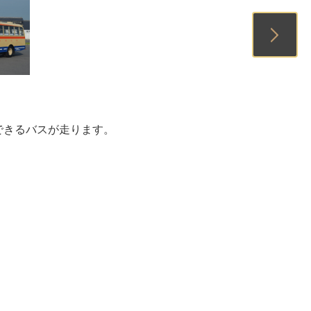
1
2
3
できるバスが走ります。