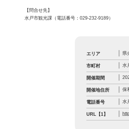
【問合せ先】
水戸市観光課（電話番号：029-232-9189）
県
エリア
水
市町村
20
開催期間
保
開催地住所
水戸
電話番号
htt
URL【1】