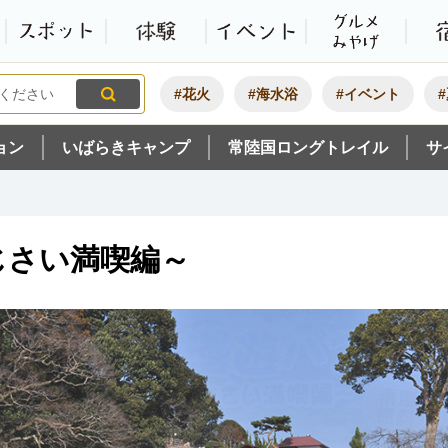
観光いばらき公式ホームペ
特集・オススメ
モデルコース
スポット
体験
#花火
#海水浴
#イベント
ョン
いばらきキャンプ
常陸国ロングトレイル
サ
じさい満喫編～