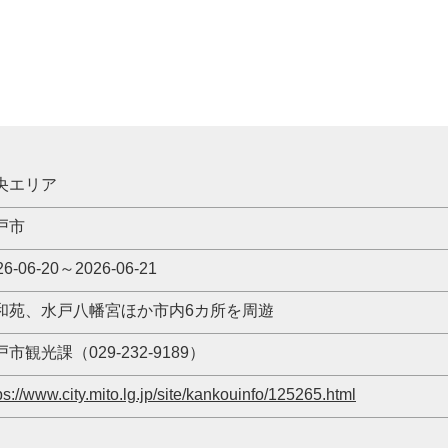
央エリア
戸市
26-06-20～2026-06-21
和苑、水戸八幡宮ほか市内6カ所を周遊
市観光課（029-232-9189）
ps://www.city.mito.lg.jp/site/kankouinfo/125265.html