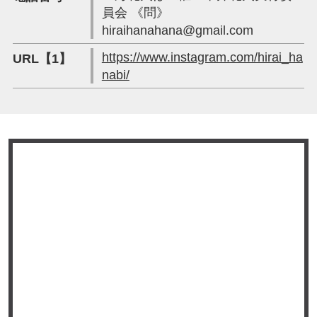
員会 《問》
hiraihanahana@gmail.com
https://www.instagram.com/hirai_ha
URL【1】
nabi/