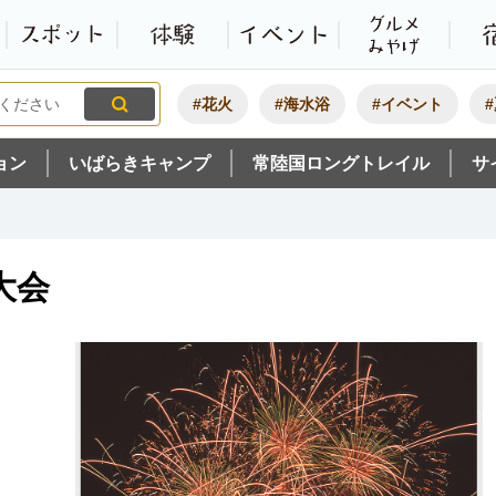
観光いばらき公式ホームペ
特集・オススメ
モデルコース
スポット
体験
#花火
#海水浴
#イベント
ョン
いばらきキャンプ
常陸国ロングトレイル
サ
大会