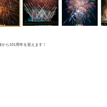
1
2
から101周年を迎えます！