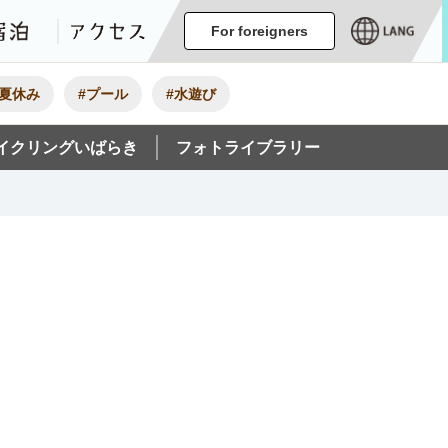
ージ
イベント
グルメ・みやげ
宿泊
アクセス
For foreigners
#夏休み
#プール
#水遊び
イクリングいばらき
フォトライブラリー