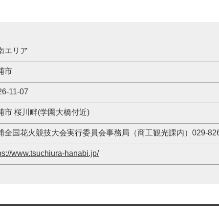
南エリア
浦市
26-11-07
浦市 桜川畔(学園大橋付近)
浦全国花火競技大会実行委員会事務局（商工観光課内）029-826-
ps://www.tsuchiura-hanabi.jp/