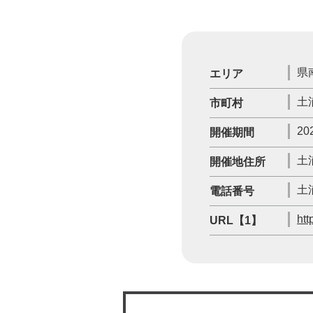
県
エリア
土
市町村
20
開催期間
土
開催地住所
土
電話番号
htt
URL【1】