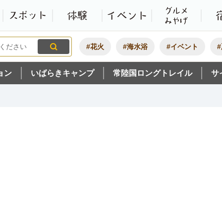
観光いばらき公式ホームペ
特集・オススメ
モデルコース
スポット
体験
#花火
#海水浴
#イベント
ョン
いばらきキャンプ
常陸国ロングトレイル
サ