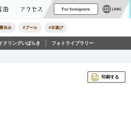
ージ
イベント
グルメ・みやげ
宿泊
アクセス
For foreigners
#夏休み
#プール
#水遊び
イクリングいばらき
フォトライブラリー
印刷する