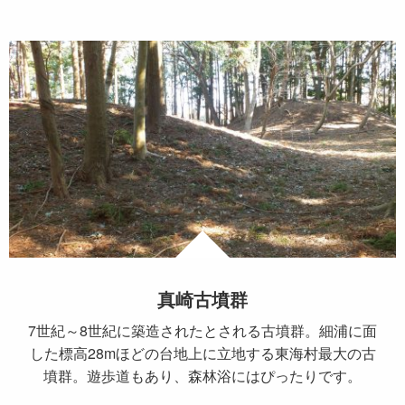
真崎古墳群
7世紀～8世紀に築造されたとされる古墳群。細浦に面
した標高28mほどの台地上に立地する東海村最大の古
墳群。遊歩道もあり、森林浴にはぴったりです。