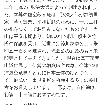
つで、平城天皇の勅額により、平安初期大同
二年（807）弘法大師によって創建されまし
た。本尊の虚空蔵菩薩は、弘法大師が鎮護国
家、萬民豊楽、平和祈願のために、一刀三拝
の礼をつくしてお刻みになったものです。当
山は平安末期より、約500年の間、領主佐竹
氏の保護を受け、近世には徳川家康公より朱
印五十石を寄進され、光圀公の庇護のもと朱
印寺として栄えてきました。 現在は真言宗豊
山派に属し、伊勢の朝熊虚空蔵尊、会津の柳
津虚空蔵尊とともに日本三体のひとつとし
て、厄払い・出世開運を祈願する多くの参拝
者をお迎えしています。 厄よけ、方位除け、
初詣、十三詣におすすめです。