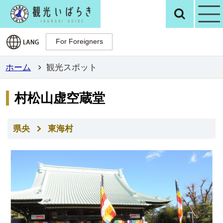
観光いばらき公
検
For Foreigners
For Foreigners
ホーム
観光スポット
村松山虚空蔵堂
県央
東海村