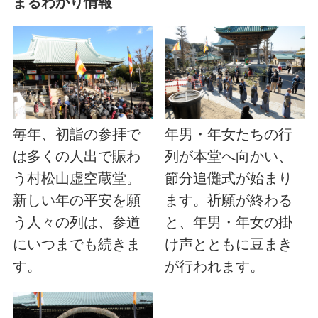
まるわかり情報
毎年、初詣の参拝で
年男・年女たちの行
は多くの人出で賑わ
列が本堂へ向かい、
う村松山虚空蔵堂。
節分追儺式が始まり
新しい年の平安を願
ます。祈願が終わる
う人々の列は、参道
と、年男・年女の掛
にいつまでも続きま
け声とともに豆まき
す。
が行われます。