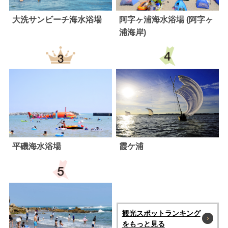
大洗サンビーチ海水浴場
阿字ヶ浦海水浴場 (阿字ヶ
浦海岸)
平磯海水浴場
霞ケ浦
観光スポットランキング
をもっと見る