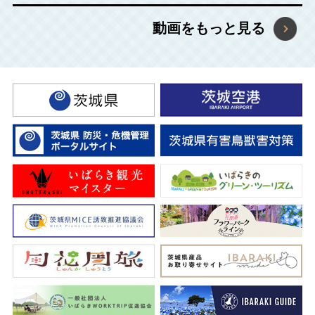
2026年6月18日
動画をもっと見る
茨城県パスポート型パンフレット制作業務委託に
係る企画提案プロポーザル実施のお知らせ
2026年4月22日
【5月2日～4日】ひたちなかの観光施設を結ぶ3
日間限定のシャトルバスを運行します
2026年3月27日
茨城のさくら開花情報・イベント情報を更新しま
した！まだつぼみが多いですが、 ちらほらと咲
き始めています。
2026年2月25日
「令和８年度観光いばらきホームページ保守管理