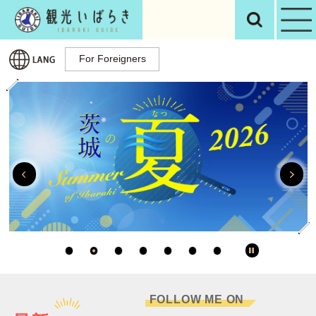
観光いばらき公
検
For Foreigners
For Foreigners
Previous
停止
FOLLOW ME ON