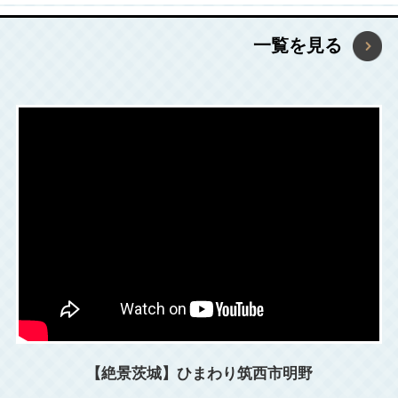
2026年7月10日
一覧を見る
青い空、どこまでも続く砂浜！2026年・茨城の
海水浴場情報を公開！
2026年7月10日
新しい避暑地！？「関東随一の涼しいまち」茨城
県北茨城市・高萩市で酷暑を乗り切ろう！
2026年7月8日
7月10日は納豆の日～世界に誇る茨城の納豆～
【2026】
2026年6月24日
「動画で見るいばらき」に「JR東日本サイクル
【絶景茨城】ひまわり筑西市明野
トレイン」を追加いたしました！