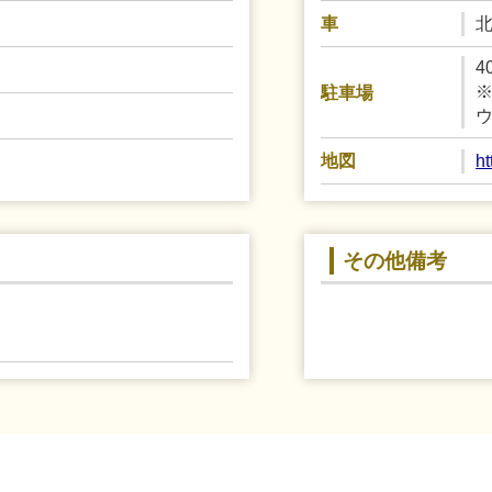
車
4
駐車場
h
地図
その他備考