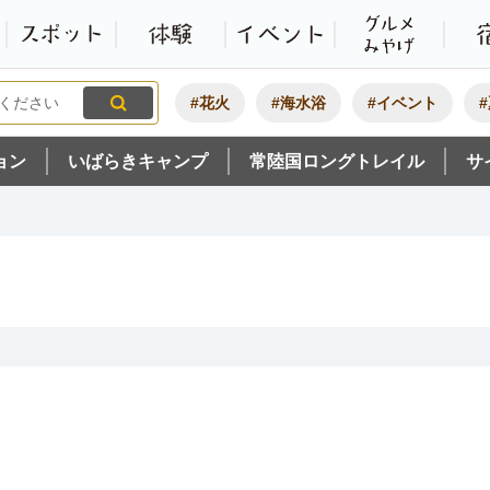
観光いばらき公式ホームペ
特集・オススメ
モデルコース
スポット
体験
#花火
#海水浴
#イベント
ョン
いばらきキャンプ
常陸国ロングトレイル
サ