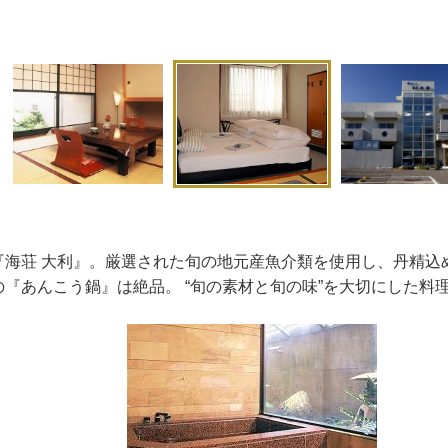
『海荘 大利』。厳選された旬の地元産魚介類を使用し、丹精込
『あんこう鍋』は絶品。 “旬の素材と旬の味”を大切にした料