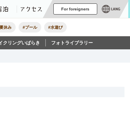
ージ
イベント
グルメ・みやげ
宿泊
アクセス
For foreigners
#夏休み
#プール
#水遊び
イクリングいばらき
フォトライブラリー