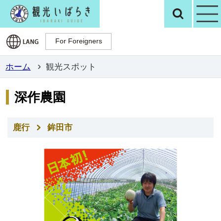
観光いばらき公
検
For Foreigners
For Foreigners
ホーム
観光スポット
深作農園
鹿行
鉾田市